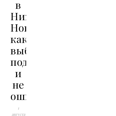
в
Нижнем
Новгороде:
как
выбрать
подрядчика
и
не
ошибиться
1
августа