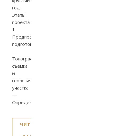
круглый
год.
Этапы
проекта
1.
Предпроектная
подготовка
—
Топографическая
съёмка
и
геология
участка.
—
Определение…
ЧИТАТЬ