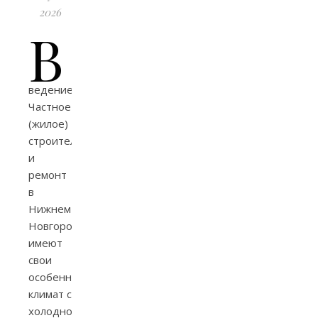
2026
В
ведение
Частное
(жилое)
строительство
и
ремонт
в
Нижнем
Новгороде
имеют
свои
особенности:
климат с
холодной