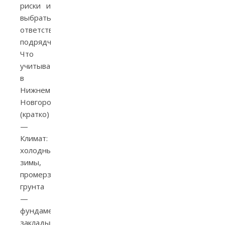
риски и
выбрать
ответственных
подрядчиков.
Что
учитывать
в
Нижнем
Новгороде
(кратко)
—
Климат:
холодные
зимы,
промерзание
грунта
—
фундаменты
закладывать