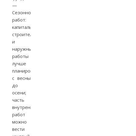
—
Сезонность
работ:
капитальное
строительство
и
наружные
работы
лучше
планировать
с весны
до
осени;
часть
внутренних
работ
можно
вести