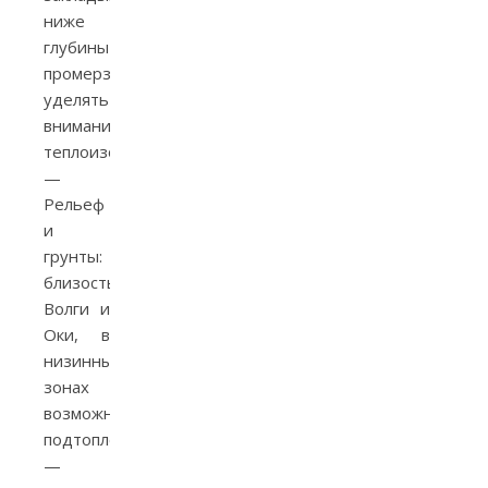
ниже
глубины
промерзания,
уделять
внимание
теплоизоляции.
—
Рельеф
и
грунты:
близость
Волги и
Оки, в
низинных
зонах
возможны
подтопления
—