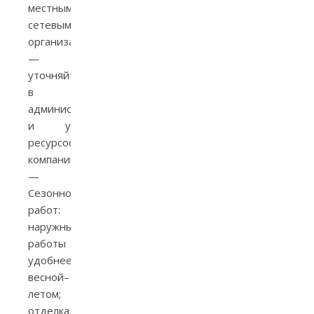
местными
сетевыми
организациями
—
уточняйте
в
администрации
и у
ресурсоснабжающих
компаний.
—
Сезонность
работ:
наружные
работы
удобнее
весной–
летом;
отделка…