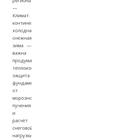
региона
—
Климат:
континентальный,
холодная
снежная
зима —
важна
продуманная
теплоизоляция,
защита
фундамента
от
морозного
пучения
и
расчёт
снеговой
нагрузки