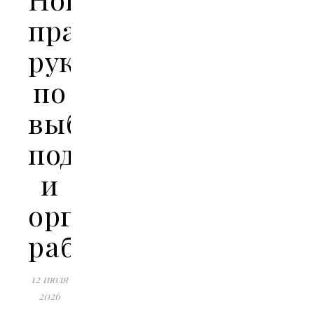
практическое
руководство
по
выбору
подрядчиков
и
организации
работ
12 июля
2026