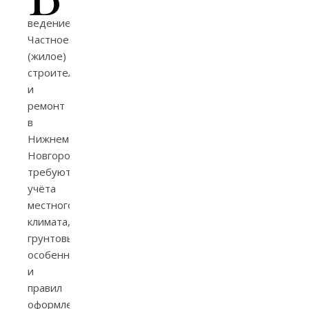
ведение
Частное
(жилое)
строительство
и
ремонт
в
Нижнем
Новгороде
требуют
учёта
местного
климата,
грунтовых
особенностей
и
правил
оформления