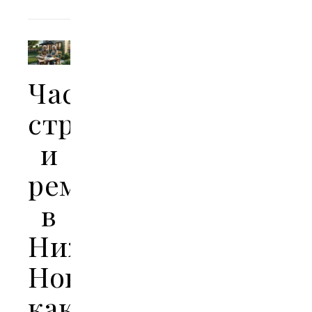
Частное
строительство
и
ремонт
в
Нижнем
Новгороде:
как