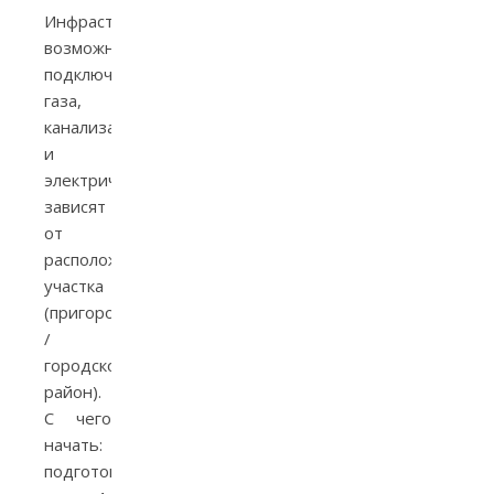
Инфраструктура:
возможности
подключения
газа,
канализации
и
электричества
зависят
от
расположения
участка
(пригород
/
городской
район).
С чего
начать:
подготовительный