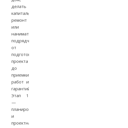
делать
капитальный
ремонт
или
нанимать
подрядчиков:
от
подготовки
проекта
до
приемки
работ и
гарантий.
Этап 1
—
планирование
и
проектная