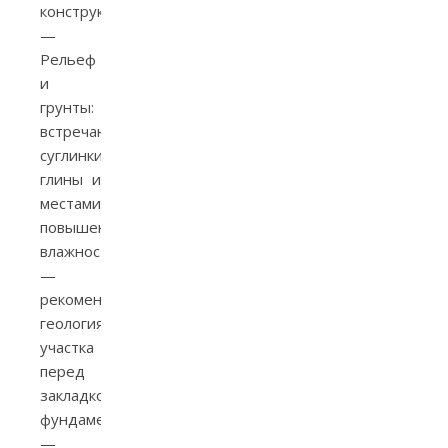
конструкции.
—
Рельеф
и
грунты:
встречаются
суглинки,
глины и
местами
повышенная
влажность
—
рекомендуется
геология
участка
перед
закладкой
фундамента.
—