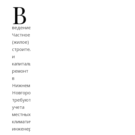
В
ведение
Частное
(жилое)
строительство
и
капитальный
ремонт
в
Нижнем
Новгороде
требуют
учета
местных
климатических,
инженерных