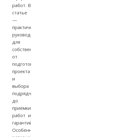
работ. В
статье
—
практическое
руководство
для
собственников:
от
подготовки
проекта
и
выбора
подрядчика
до
приёмки
работ и
гарантий.
Особенности