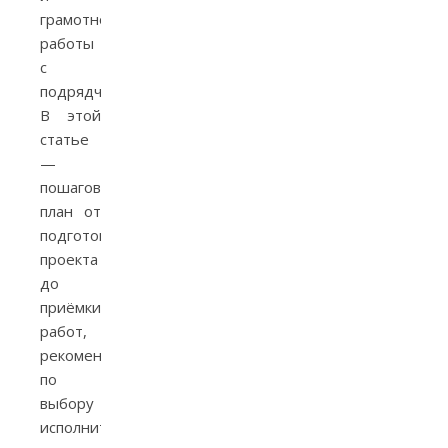
грамотной
работы
с
подрядчиками.
В этой
статье
—
пошаговый
план от
подготовки
проекта
до
приёмки
работ,
рекомендации
по
выбору
исполнителей