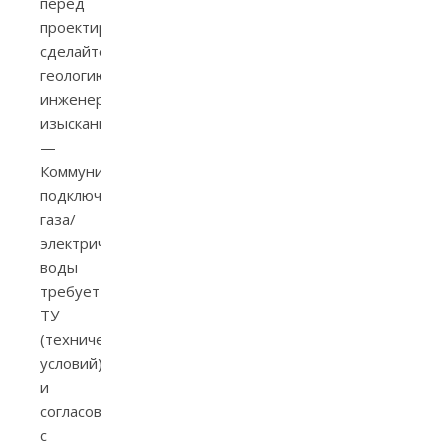
перед
проектированием
сделайте
геологию/
инженерно‑геодезические
изыскания.
—
Коммуникации:
подключение
газа/
электричества/
воды
требует
ТУ
(технических
условий)
и
согласований
с