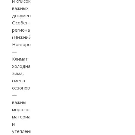
и список
важных
документов.
Особенности
региона
(Нижний
Новгород)
—
Климат:
холодная
зима,
смена
сезонов
—
важны
морозостойкие
материалы
и
утеплённые