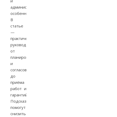
и
административных
особенностей.
В
статье
—
практическое
руководство:
от
планирования
и
согласований
до
приёма
работ и
гарантий.
Подсказки
помогут
снизить