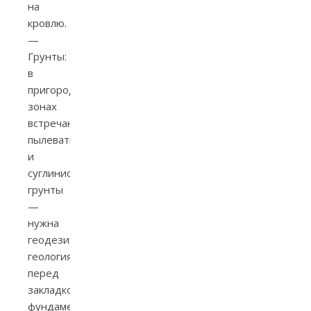
на
кровлю.
—
Грунты:
в
пригородных
зонах
встречаются
пылеватые
и
суглинистые
грунты
—
нужна
геодезия/
геология
перед
закладкой
фундамента.