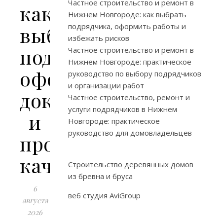
Частное строительство и ремонт в
как
Нижнем Новгороде: как выбрать
подрядчика, оформить работы и
выбрать
избежать рисков
подрядчика,
Частное строительство и ремонт в
Нижнем Новгороде: практическое
оформить
руководство по выбору подрядчиков
и организации работ
документы
Частное строительство, ремонт и
услуги подрядчиков в Нижнем
и
Новгороде: практическое
руководство для домовладельцев
проконтролировать
качество
Строительство деревянных домов
из бревна и бруса
6
веб студия AviGroup
августа
2026