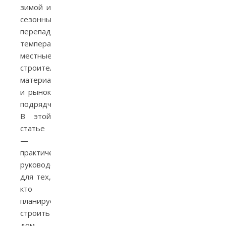
зимой и
сезонными
перепадами
температур,
местные
строительные
материалы
и рынок
подрядчиков.
В этой
статье
—
практическое
руководство
для тех,
кто
планирует
строить
дом,