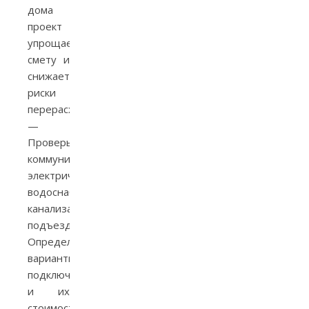
дома
проект
упрощает
смету и
снижает
риски
перерасхода.
—
Проверьте
коммуникации:
электричество,
водоснабжение,
канализация,
подъезд.
Определите
варианты
подключения
и их
стоимость.