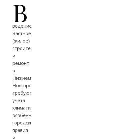
В
ведение
Частное
(жилое)
строительство
и
ремонт
в
Нижнем
Новгороде
требуют
учёта
климатических
особенностей,
городских
правил
и