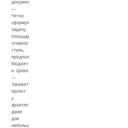
документация
—
Четко
сформулируйте
задачу:
площадь,
этажность,
стиль,
предполагаемый
бюджет
и сроки.
—
Закажите
проект
у
архитектора:
даже
для
небольшого