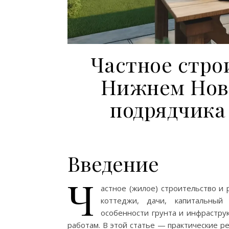
Частное стро
Нижнем Новг
подрядчика
Введение
Ч
астное (жилое) строительство и
коттеджи, дачи, капитальный
особенности грунта и инфрастру
работам. В этой статье — практические 