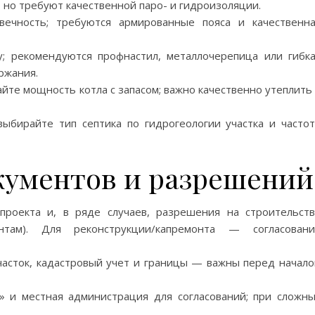
 но требуют качественной паро- и гидроизоляции.
вечность; требуются армированные пояса и качественн
у; рекомендуются профнастил, металлочерепица или гибк
ржания.
йте мощность котла с запасом; важно качественно утеплить
ыбирайте тип септика по гидрогеологии участка и часто
ументов и разрешений
проекта и, в ряде случаев, разрешения на строительст
ентам). Для реконструкции/капремонта — согласовани
часток, кадастровый учет и границы — важны перед начал
» и местная администрация для согласований; при сложн