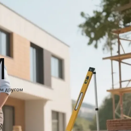
М
ом другом