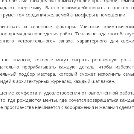
ства. Светлые тона делают комнату более просторной, темн
задают энергетику. Важно взаимодействовать с цветом 
 инструментом создания желаемой атмосферы в помещении.
читывать и сезонные факторы. Учитывая климатически
ное время для проведения работ. Теплая погода способству
нного «строительного» запаха, характерного для свеж
ство нюансов, которые могут сыграть решающую роль
щательно прорабатывать каждую деталь, чтобы избежа
ельный подбор мастера, который сможет исполнить сам
идей в архитектурных журналах, каждый шаг важен.
щение комфорта и удовлетворения от выполненной работ
сто, где рождаются мечты, где хочется возвращаться кажд
е пространства начинается с воображения и желания сдела