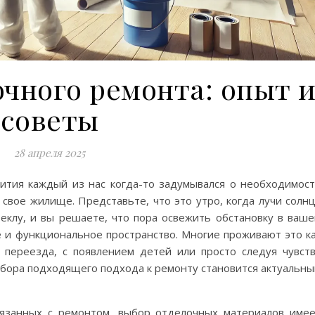
чного ремонта: опыт 
советы
28 апреля 2025
ития каждый из нас когда-то задумывался о необходимос
свое жилище. Представьте, что это утро, когда лучи солн
еклу, и вы решаете, что пора освежить обстановку в ваш
е и функциональное пространство. Многие проживают это к
переезда, с появлением детей или просто следуя чувст
выбора подходящего подхода к ремонту становится актуальн
вязанных с ремонтом, выбор отделочных материалов име