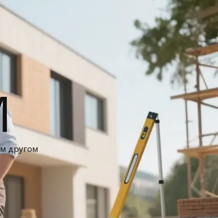
М
ом другом