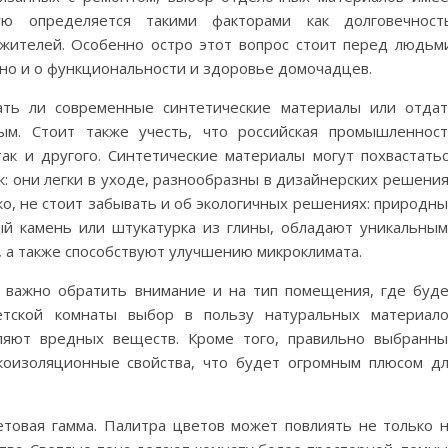
ую определяется такими факторами как долговечность
жителей. Особенно остро этот вопрос стоит перед людьм
но и о функциональности и здоровье домочадцев.
ать ли современные синтетические материалы или отда
ым. Стоит также учесть, что российская промышленнос
так и другого. Синтетические материалы могут похвастать
: они легки в уходе, разнообразны в дизайнерских решени
ко, не стоит забывать и об экологичных решениях: природн
ый камень или штукатурка из глины, обладают уникальны
, а также способствуют улучшению микроклимата.
, важно обратить внимание и на тип помещения, где буд
етской комнаты выбор в пользу натуральных материал
яют вредных веществ. Кроме того, правильно выбранн
коизоляционные свойства, что будет огромным плюсом д
товая гамма. Палитра цветов может повлиять не только 