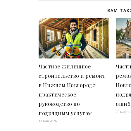
ВАМ ТАК
Частное жилищное
Частн
строительство и ремонт
ремо
в Нижнем Новгороде:
Новго
практическое
подр
руководство по
ошиб
24 марта 
подрядным услугам
13 мая 2026