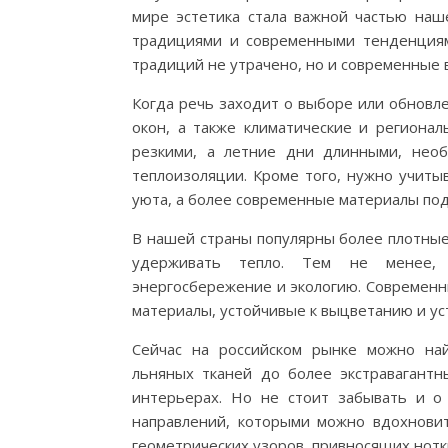
мире эстетика стала важной частью на
традициями и современными тенденциям
традиций не утрачено, но и современные 
Когда речь заходит о выборе или обновл
окон, а также климатические и регионал
резкими, а летние дни длинными, необ
теплоизоляции. Кроме того, нужно учиты
уюта, а более современные материалы по
В нашей страны популярны более плотные
удерживать тепло. Тем не менее,
энергосбережение и экологию. Современны
материалы, устойчивые к выцветанию и у
Сейчас на российском рынке можно на
льняных тканей до более экстравагантн
интерьерах. Но не стоит забывать и о 
направлений, которыми можно вдохновит
геометрических узоров, привносящих нотк