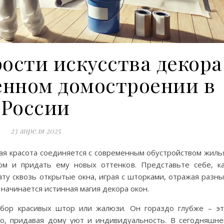
ости искусства декора
енном домостроении в
России
23 апреля 2025
ная красота соединяется с современным обустройством жиль
ом и придать ему новых оттенков. Представьте себе, к
ату сквозь открытые окна, играя с шторками, отражая разн
 начинается истинная магия декора окон.
ыбор красивых штор или жалюзи. Он гораздо глубже – э
во, придавая дому уют и индивидуальность. В сегодняшн