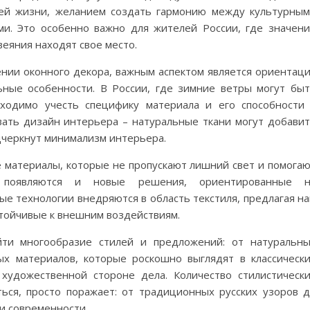
шей жизни, желанием создать гармонию между культурны
и. Это особенно важно для жителей России, где значен
веяния находят свое место.
ении оконного декора, важным аспектом является ориентац
ьные особенности. В России, где зимние ветры могут бы
ходимо учесть специфику материала и его способности
вать дизайн интерьера – натуральные ткани могут добави
дчеркнут минимализм интерьера.
 материалы, которые не пропускают лишний свет и помога
 появляются и новые решения, ориентированные н
е технологии внедряются в область текстиля, предлагая н
стойчивые к внешним воздействиям.
йти многообразие стилей и предложений: от натуральн
ых материалов, которые роскошно выглядят в классическ
художественной стороне дела. Количество стилистическ
ься, просто поражает: от традиционных русских узоров 
и современности.