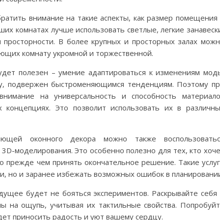
ратить внимание на такие аспекты, как размер помещения
ших комнатах лучше использовать светлые, легкие занавеск
 просторности. В более крупных и просторных залах мож
ающих комнату укромной и торжественной.
удет полезен – умение адаптироваться к изменениям мод
ду, подвержен быстроменяющимся тенденциям. Поэтому п
 внимание на универсальность и способность материал
х концепциях. Это позволит использовать их в различн
ляющей оконного декора можно также воспользоватьс
3D-моделирования. Это особенно полезно для тех, кто хоч
о прежде чем принять окончательное решение. Такие услу
и, но и заранее избежать возможных ошибок в планировании
дущее будет не бояться экспериментов. Раскрывайте себя
ы на ощупь, учитывая их тактильные свойства. Попробуй
удет приносить радость и уют вашему сердцу.