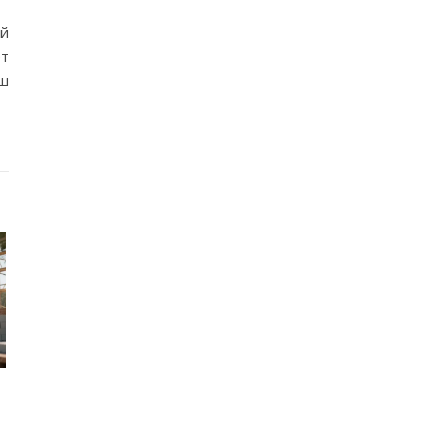
ий
ет
аш