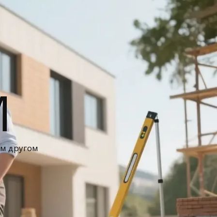
М
ом другом