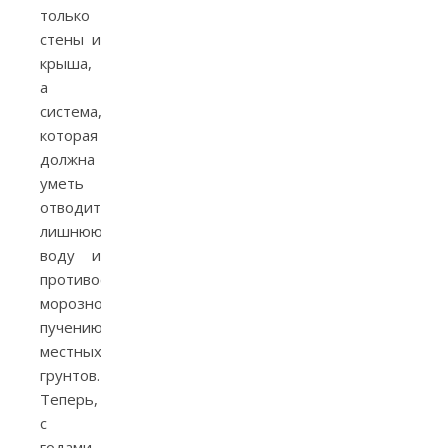
только
стены и
крыша,
а
система,
которая
должна
уметь
отводить
лишнюю
воду и
противостоять
морозному
пучению
местных
грунтов.
Теперь,
с
годами