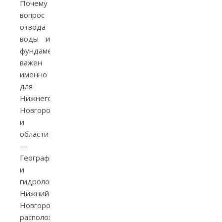
Почему
вопрос
отвода
воды и
фундамента
важен
именно
для
Нижнего
Новгорода
и
области
—
География
и
гидрология.
Нижний
Новгород
расположен