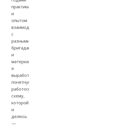
практики
и
опытом
взаимодействия
с
разными
бригадами
и
материалами,
я
выработал
понятную,
работоспособную
схему,
которой
и
делюсь
—