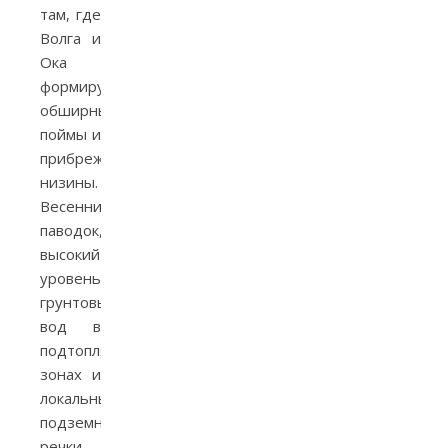
там, где
Волга и
Ока
формируют
обширные
поймы и
прибрежные
низины.
Весенний
паводок,
высокий
уровень
грунтовых
вод в
подтопляемых
зонах и
локальные
подземные
речки