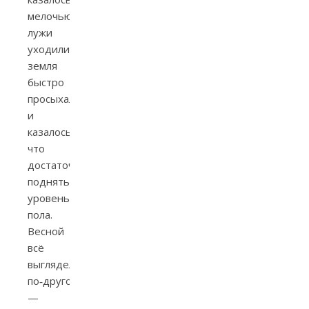
мелочью:
лужи
уходили,
земля
быстро
просыхала,
и
казалось,
что
достаточно
поднять
уровень
пола.
Весной
всё
выглядело
по‑другому
—