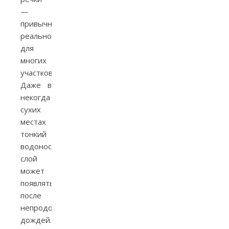
—
привычная
реальность
для
многих
участков.
Даже в
некогда
сухих
местах
тонкий
водоносный
слой
может
появляться
после
непродолжительных
дождей.