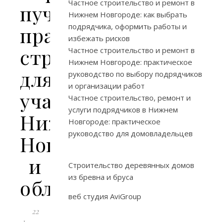
Частное строительство и ремонт в
пучения:
Нижнем Новгороде: как выбрать
подрядчика, оформить работы и
практическая
избежать рисков
стратегия
Частное строительство и ремонт в
Нижнем Новгороде: практическое
для
руководство по выбору подрядчиков
и организации работ
участков
Частное строительство, ремонт и
услуги подрядчиков в Нижнем
Нижнего
Новгороде: практическое
руководство для домовладельцев
Новгорода
и
Строительство деревянных домов
из бревна и бруса
области
веб студия AviGroup
22