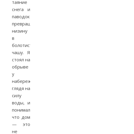
таяние
снега и
паводок
превращали
низину
в
болотистую
чашу. Я
стоял на
обрыве
у
набережной,
глядя на
силу
воды, и
понимал,
что дом
— это
не