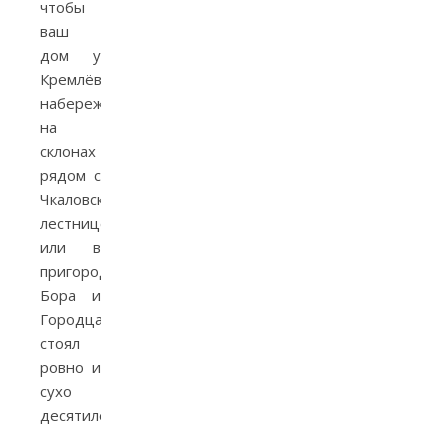
чтобы
ваш
дом у
Кремлёвской
набережной,
на
склонах
рядом с
Чкаловской
лестницей
или в
пригорoдах
Борa и
Городца
стоял
ровно и
сухо
десятилетиями.