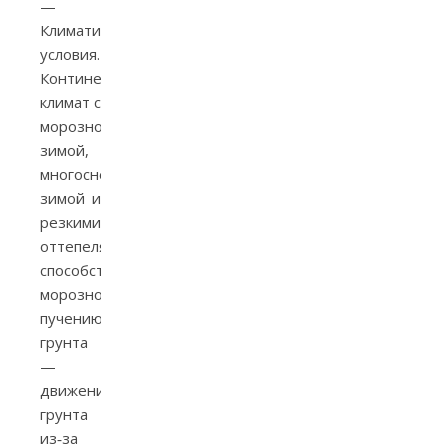
—
Климатические
условия.
Континентальный
климат с
морозной
зимой,
многоснежной
зимой и
резкими
оттепелями
способствует
морозному
пучению
грунта
—
движение
грунта
из‑за