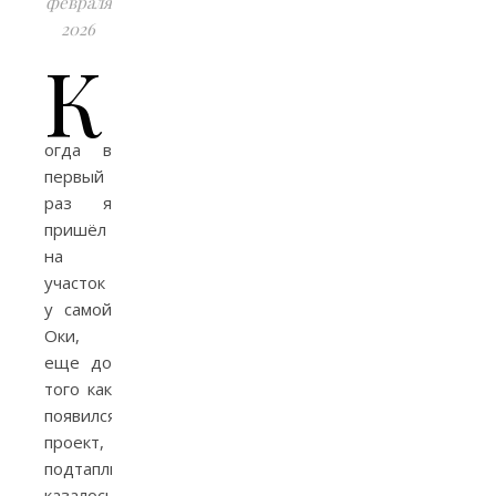
февраля
2026
К
огда в
первый
раз я
пришёл
на
участок
у самой
Оки,
еще до
того как
появился
проект,
подтапливание
казалось