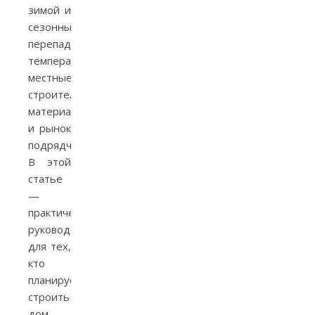
зимой и
сезонными
перепадами
температур,
местные
строительные
материалы
и рынок
подрядчиков.
В этой
статье
—
практическое
руководство
для тех,
кто
планирует
строить
дом,