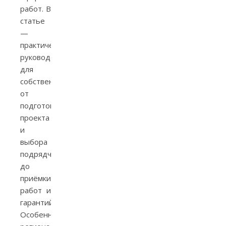
работ. В
статье
—
практическое
руководство
для
собственников:
от
подготовки
проекта
и
выбора
подрядчика
до
приёмки
работ и
гарантий.
Особенности