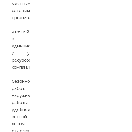
местными
сетевыми
организациями
—
уточняйте
в
администрации
и у
ресурсоснабжающих
компаний.
—
Сезонность
работ:
наружные
работы
удобнее
весной–
летом;
отделка…