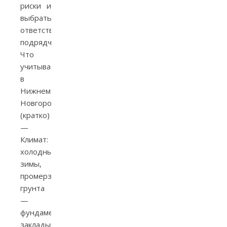
риски и
выбрать
ответственных
подрядчиков.
Что
учитывать
в
Нижнем
Новгороде
(кратко)
—
Климат:
холодные
зимы,
промерзание
грунта
—
фундаменты
закладывать