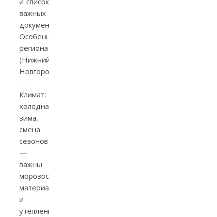
и список
важных
документов.
Особенности
региона
(Нижний
Новгород)
—
Климат:
холодная
зима,
смена
сезонов
—
важны
морозостойкие
материалы
и
утеплённые