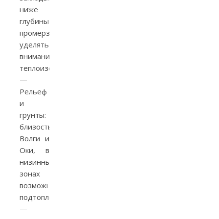
ниже
глубины
промерзания,
уделять
внимание
теплоизоляции.
—
Рельеф
и
грунты:
близость
Волги и
Оки, в
низинных
зонах
возможны
подтопления
—