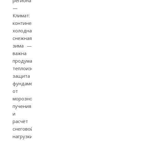
региона
—
Климат:
континентальный,
холодная
снежная
зима —
важна
продуманная
теплоизоляция,
защита
фундамента
от
морозного
пучения
и
расчёт
снеговой
нагрузки