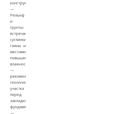
конструкции.
—
Рельеф
и
грунты:
встречаются
суглинки,
глины и
местами
повышенная
влажность
—
рекомендуется
геология
участка
перед
закладкой
фундамента.
—