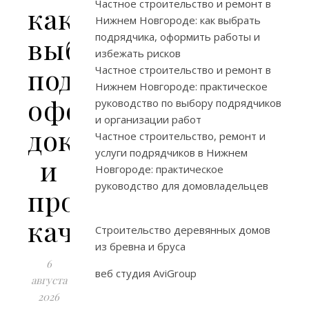
Частное строительство и ремонт в
как
Нижнем Новгороде: как выбрать
подрядчика, оформить работы и
выбрать
избежать рисков
подрядчика,
Частное строительство и ремонт в
Нижнем Новгороде: практическое
оформить
руководство по выбору подрядчиков
и организации работ
документы
Частное строительство, ремонт и
услуги подрядчиков в Нижнем
и
Новгороде: практическое
руководство для домовладельцев
проконтролировать
качество
Строительство деревянных домов
из бревна и бруса
6
веб студия AviGroup
августа
2026