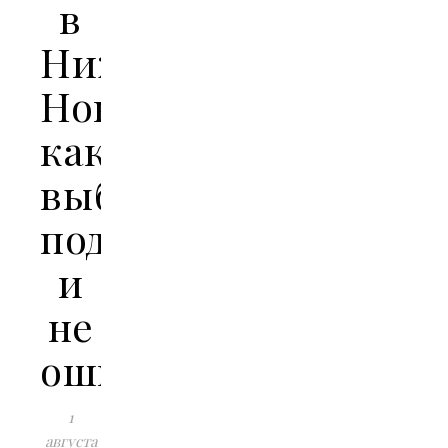
в
Нижнем
Новгороде:
как
выбрать
подрядчика
и
не
ошибиться
1
августа