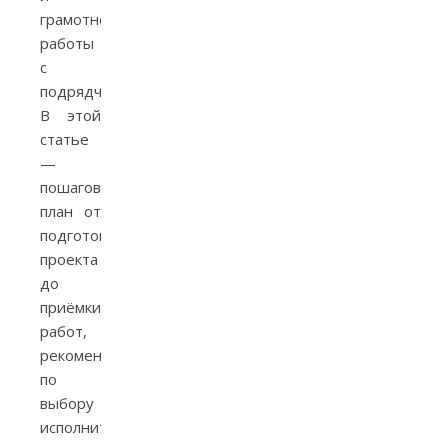
грамотной
работы
с
подрядчиками.
В этой
статье
—
пошаговый
план от
подготовки
проекта
до
приёмки
работ,
рекомендации
по
выбору
исполнителей