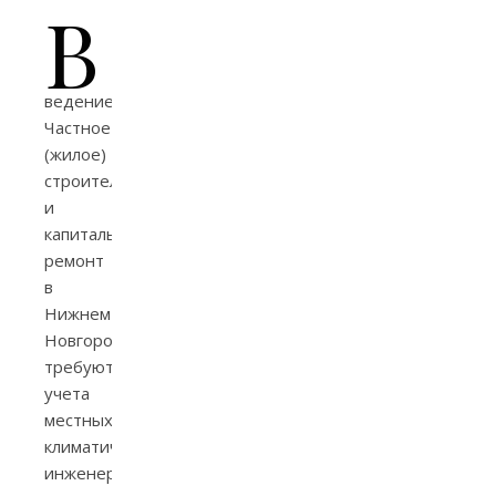
В
ведение
Частное
(жилое)
строительство
и
капитальный
ремонт
в
Нижнем
Новгороде
требуют
учета
местных
климатических,
инженерных