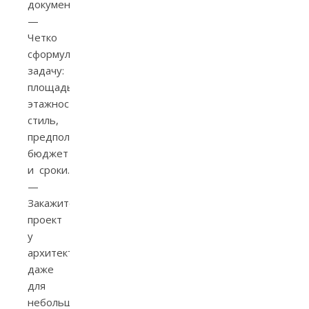
документация
—
Четко
сформулируйте
задачу:
площадь,
этажность,
стиль,
предполагаемый
бюджет
и сроки.
—
Закажите
проект
у
архитектора:
даже
для
небольшого