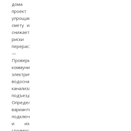
дома
проект
упрощает
смету и
снижает
риски
перерасхода.
—
Проверьте
коммуникации:
электричество,
водоснабжение,
канализация,
подъезд.
Определите
варианты
подключения
и их
стоимость.