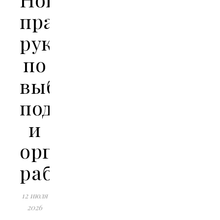
практическое
руководство
по
выбору
подрядчиков
и
организации
работ
12 июля
2026