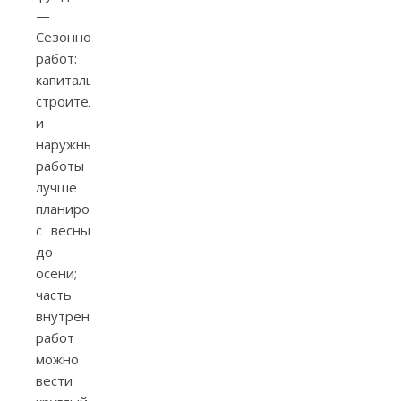
—
Сезонность
работ:
капитальное
строительство
и
наружные
работы
лучше
планировать
с весны
до
осени;
часть
внутренних
работ
можно
вести