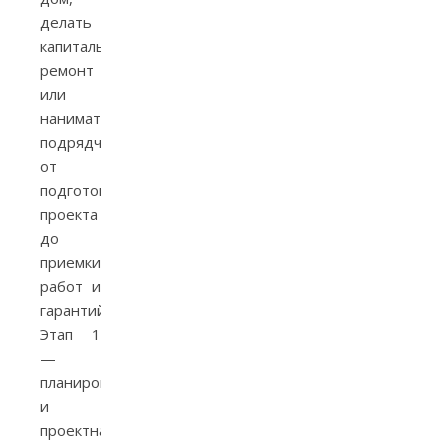
делать
капитальный
ремонт
или
нанимать
подрядчиков:
от
подготовки
проекта
до
приемки
работ и
гарантий.
Этап 1
—
планирование
и
проектная