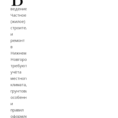
ведение
Частное
(жилое)
строительство
и
ремонт
в
Нижнем
Новгороде
требуют
учёта
местного
климата,
грунтовых
особенностей
и
правил
оформления