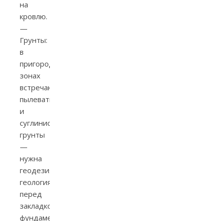
на
кровлю.
—
Грунты:
в
пригородных
зонах
встречаются
пылеватые
и
суглинистые
грунты
—
нужна
геодезия/
геология
перед
закладкой
фундамента.