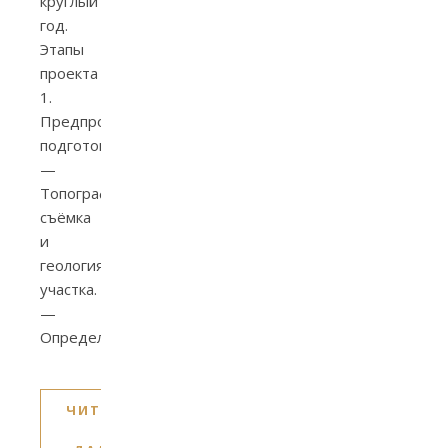
круглый
год.
Этапы
проекта
1.
Предпроектная
подготовка
—
Топографическая
съёмка
и
геология
участка.
—
Определение…
ЧИТАТЬ