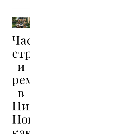
Частное
строительство
и
ремонт
в
Нижнем
Новгороде:
как