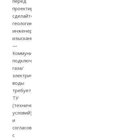
перед
проектированием
сделайте
геологию/
инженерно‑геодезические
изыскания.
—
Коммуникации:
подключение
газа/
электричества/
воды
требует
ТУ
(технических
условий)
и
согласований
с