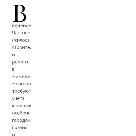
В
ведение
Частное
(жилое)
строительство
и
ремонт
в
Нижнем
Новгороде
требуют
учёта
климатических
особенностей,
городских
правил
и