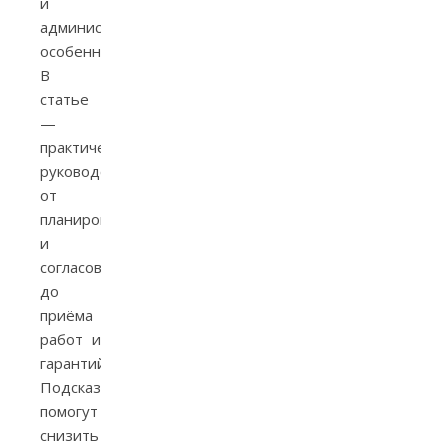
и
административных
особенностей.
В
статье
—
практическое
руководство:
от
планирования
и
согласований
до
приёма
работ и
гарантий.
Подсказки
помогут
снизить