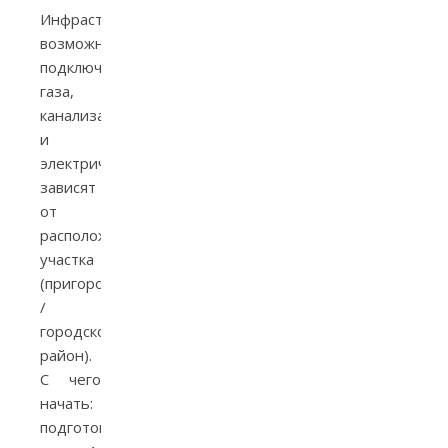
Инфраструктура:
возможности
подключения
газа,
канализации
и
электричества
зависят
от
расположения
участка
(пригород
/
городской
район).
С чего
начать:
подготовительный