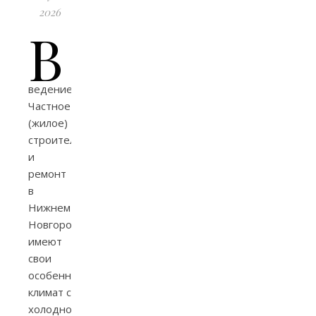
2026
В
ведение
Частное
(жилое)
строительство
и
ремонт
в
Нижнем
Новгороде
имеют
свои
особенности:
климат с
холодной