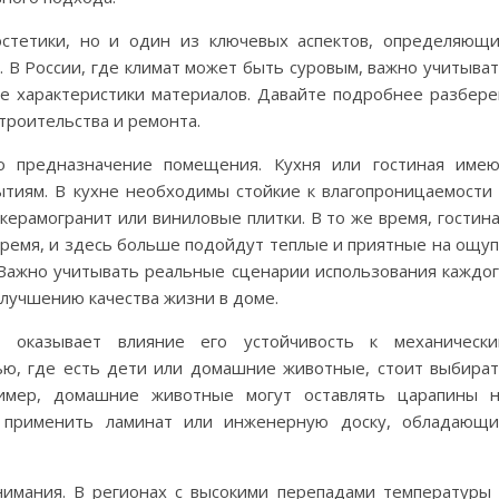
стетики, но и один из ключевых аспектов, определяющ
 В России, где климат может быть суровым, важно учитыва
ие характеристики материалов. Давайте подробнее разбер
троительства и ремонта.
то предназначение помещения. Кухня или гостиная име
тиям. В кухне необходимы стойкие к влагопроницаемости
керамогранит или виниловые плитки. В то же время, гостин
время, и здесь больше подойдут теплые и приятные на ощу
. Важно учитывать реальные сценарии использования каждо
лучшению качества жизни в доме.
 оказывает влияние его устойчивость к механически
ью, где есть дети или домашние животные, стоит выбира
имер, домашние животные могут оставлять царапины н
е применить ламинат или инженерную доску, обладающ
нимания. В регионах с высокими перепадами температуры