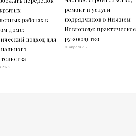
избежать переделок
ремонт и услуги
скрытых
подрядчиков в Нижнем
нерных работах в
Новгороде: практическо
ом доме:
руководство
тический подход для
18 апреля 2026
онального
ительства
я 2026