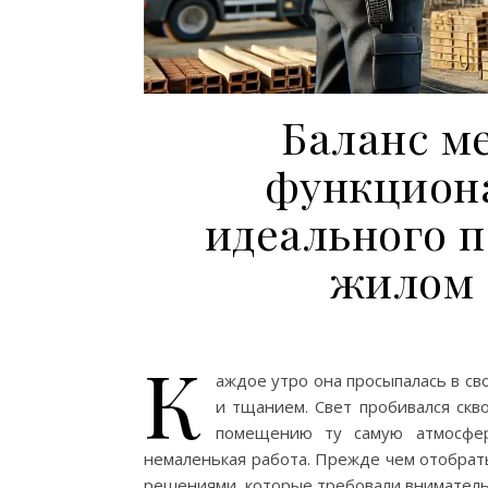
Баланс м
функцион
идеального п
жилом 
К
аждое утро она просыпалась в с
и тщанием. Свет пробивался скво
помещению ту самую атмосфер
немаленькая работа. Прежде чем отобрать
решениями, которые требовали вниматель