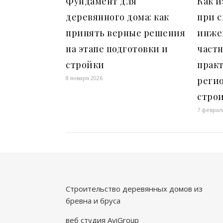
Фундамент для
Как 
деревянного дома: как
при 
принять верные решения
инже
на этапе подготовки и
частн
стройки
прак
8 января 2026
реги
стро
7 феврал
Строительство деревянных домов из
бревна и бруса
веб студия AviGroup