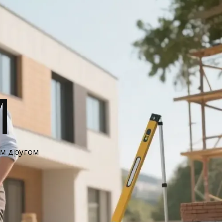
М
ом другом