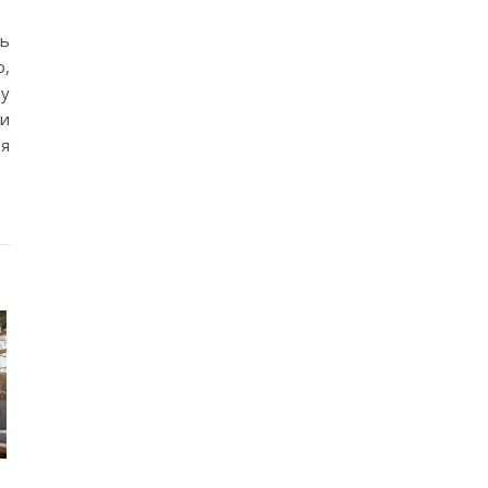
ь
о,
у
 и
ая