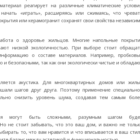
материал реагирует на различные климатические услови
начать «играть», расширяясь или сжимаясь, что чрева
окрытия или керамогранит сохранят свои свойства независи
абота о здоровье жильцов. Многие напольные покрыт
ают низкой экологичностью. При выборе стоит обраща
информацию о составе материалов. Например, пробков
о и безопасными, так как они экологически чистые и облада
яется акустика. Для многоквартирных домов или жил
ышали шагов друг друга. Поэтому применение специальн
льно снизить уровень шума, создавая тем самым бол
тия могут быть сложными, разумным шагом буде
 Но не стоит забывать, что это ваш дом, и важно не толь
бирать то, что вам нравится и что вписывается в ваш сти
щите баланс между эстетикой и функциональностью.