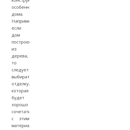
конструктивных
особенностей
дома.
Например,
если
дом
построен
из
дерева,
то
следует
выбирать
отделку,
которая
будет
хорошо
сочетаться
с этим
материалом