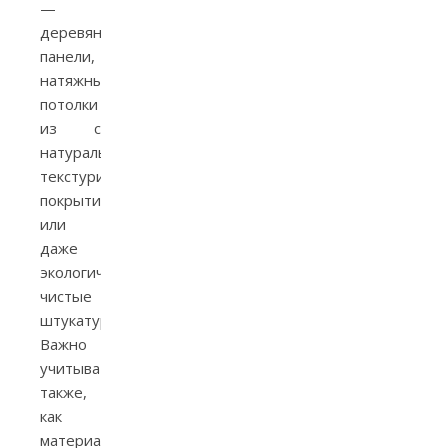
—
деревянные
панели,
натяжные
потолки
из с
натуральным
текстурированным
покрытием
или
даже
экологически
чистые
штукатурки.
Важно
учитывать
также,
как
материалы