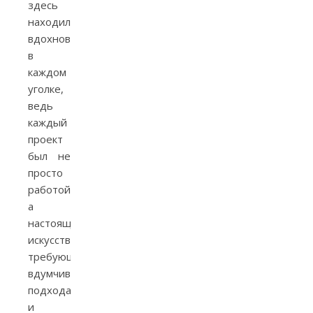
здесь
находили
вдохновение
в
каждом
уголке,
ведь
каждый
проект
был не
просто
работой,
а
настоящим
искусством,
требующим
вдумчивого
подхода
и