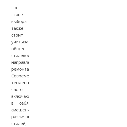
На
этапе
выбора
также
стоит
учитывать
общее
стилевое
направление
ремонта.
Современные
тенденции
часто
включают
в себя
смешение
различных
стилей,