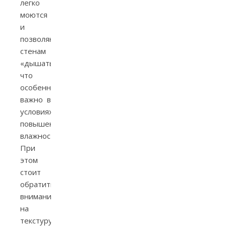
легко
моются
и
позволяют
стенам
«дышать»,
что
особенно
важно в
условиях
повышенной
влажности.
При
этом
стоит
обратить
внимание
на
текстуру