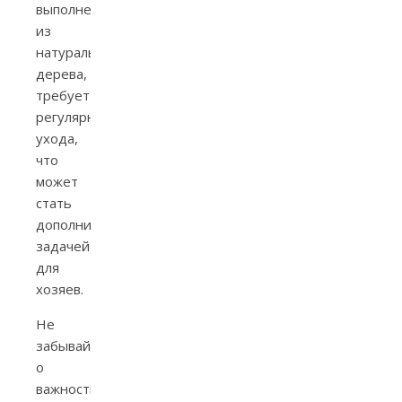
выполненная
из
натурального
дерева,
требует
регулярного
ухода,
что
может
стать
дополнительной
задачей
для
хозяев.
Не
забывайте
о
важности