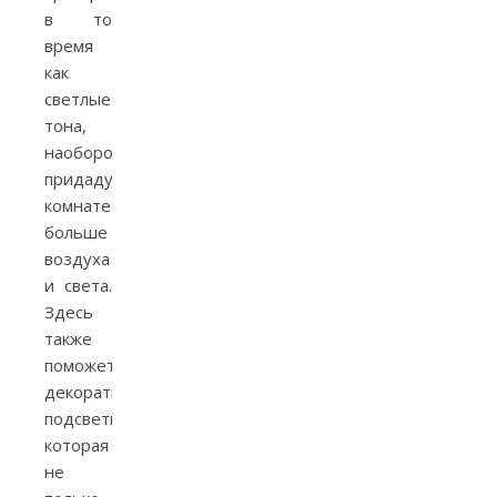
в то
время
как
светлые
тона,
наоборот,
придадут
комнате
больше
воздуха
и света.
Здесь
также
поможет
декоративная
подсветка,
которая
не