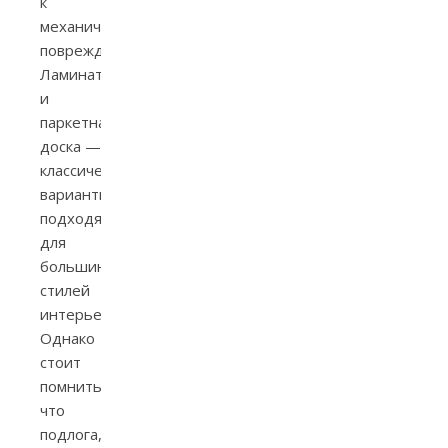
к
механическим
повреждениям.
Ламинат
и
паркетная
доска —
классические
варианты,
подходящие
для
большинства
стилей
интерьера.
Однако
стоит
помнить,
что
подлога,