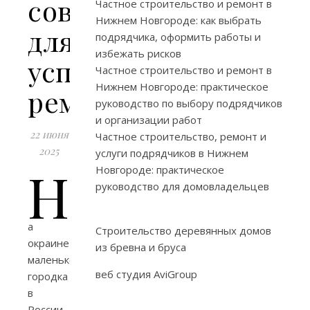
советы
Частное строительство и ремонт в
Нижнем Новгороде: как выбрать
для
подрядчика, оформить работы и
избежать рисков
успешного
Частное строительство и ремонт в
Нижнем Новгороде: практическое
ремонта
руководство по выбору подрядчиков
и организации работ
22 июня
Частное строительство, ремонт и
2025
услуги подрядчиков в Нижнем
Н
Новгороде: практическое
руководство для домовладельцев
а
Строительство деревянных домов
окраине
из бревна и бруса
маленького
веб студия AviGroup
городка
в
России,