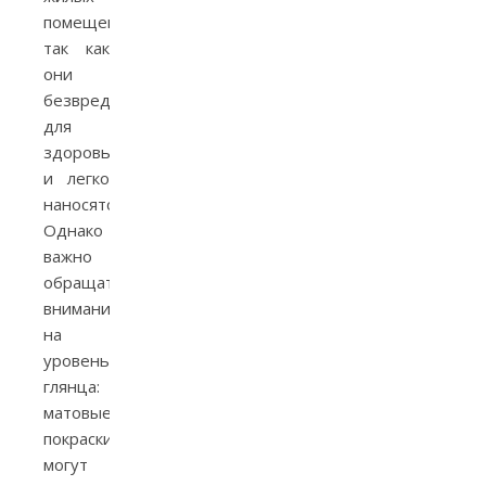
помещений,
так как
они
безвредны
для
здоровья
и легко
наносятся.
Однако
важно
обращать
внимание
на
уровень
глянца:
матовые
покраски
могут