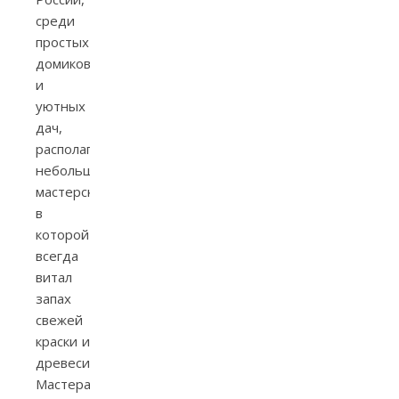
среди
простых
домиков
и
уютных
дач,
располагалась
небольшая
мастерская,
в
которой
всегда
витал
запах
свежей
краски и
древесины.
Мастера