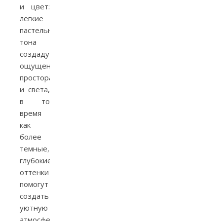
и цвет:
легкие
пастельные
тона
создадут
ощущение
простора
и света,
в то
время
как
более
темные,
глубокие
оттенки
помогут
создать
уютную
атмосферу.