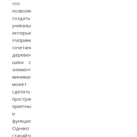
что
позволяет
создать
уникальный
интерьер.
Например,
сочетание
деревенского
шика с
элементами
минимализма
может
сделать
пространство
приятным
и
функциональным.
Однако
старайтесь