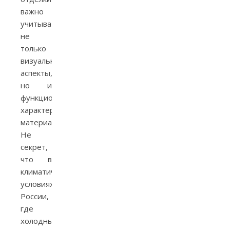
важно
учитывать
не
только
визуальные
аспекты,
но и
функциональные
характеристики
материалов.
Не
секрет,
что в
климатических
условиях
России,
где
холодные