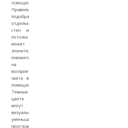
освещения.
Правильно
подобранная
отделка
стен и
потолка
может
значительно
повлиять
на
восприятие
света в
помещении.
Темные
цвета
могут
визуально
уменьшить
пространство,