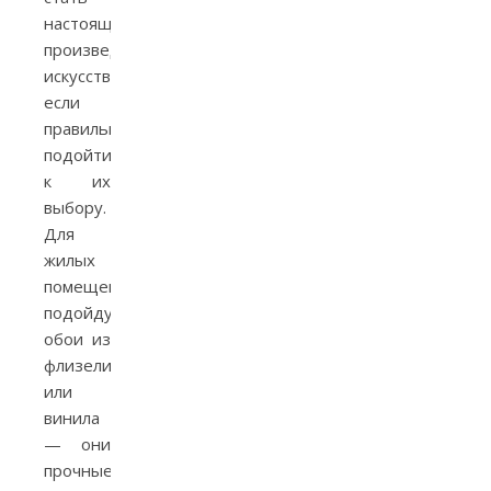
настоящим
произведением
искусства,
если
правильно
подойти
к их
выбору.
Для
жилых
помещений
подойдут
обои из
флизелина
или
винила
— они
прочные,