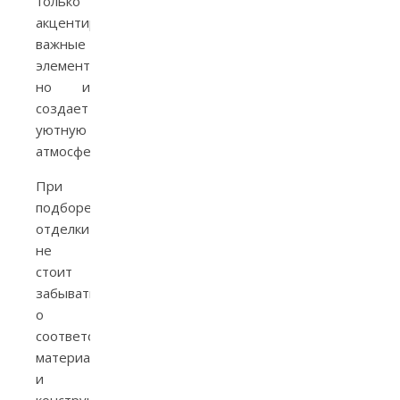
только
акцентирует
важные
элементы,
но и
создает
уютную
атмосферу.
При
подборе
отделки
не
стоит
забывать
о
соответствии
материалов
и