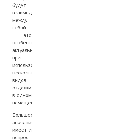
будут
взаимодействовать
между
собой
— это
особенно
актуально
при
использовании
нескольких
видов
отделки
в одном
помещении.
Большое
значение
имеет и
вопрос