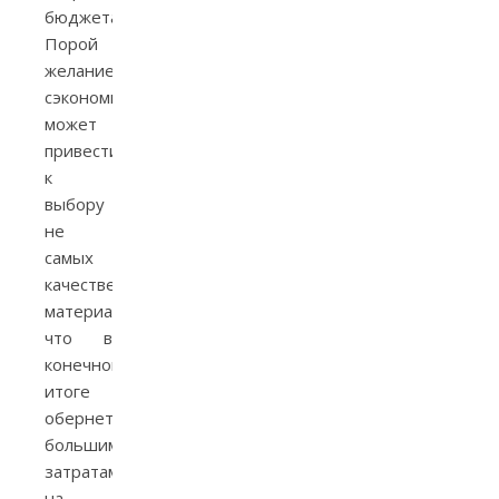
бюджета.
Порой
желание
сэкономить
может
привести
к
выбору
не
самых
качественных
материалов,
что в
конечном
итоге
обернется
большими
затратами
на