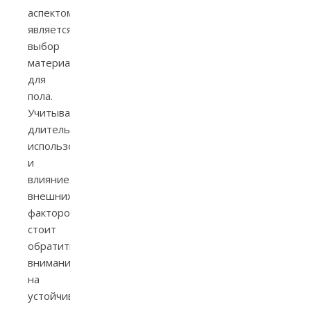
аспектом
является
выбор
материалов
для
пола.
Учитывая
длительное
использование
и
влияние
внешних
факторов,
стоит
обратить
внимание
на
устойчивость