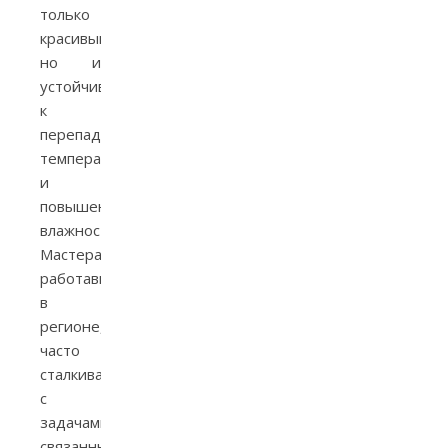
только
красивыми,
но и
устойчивыми
к
перепадам
температуры
и
повышенной
влажности.
Мастера,
работавшие
в
регионе,
часто
сталкивались
с
задачами,
связанными