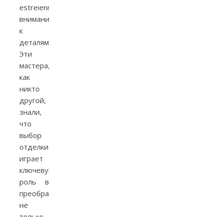
estreienneous
внимания
к
деталям.
Эти
мастера,
как
никто
другой,
знали,
что
выбор
отделки
играет
ключевую
роль в
преобразовании
не
только