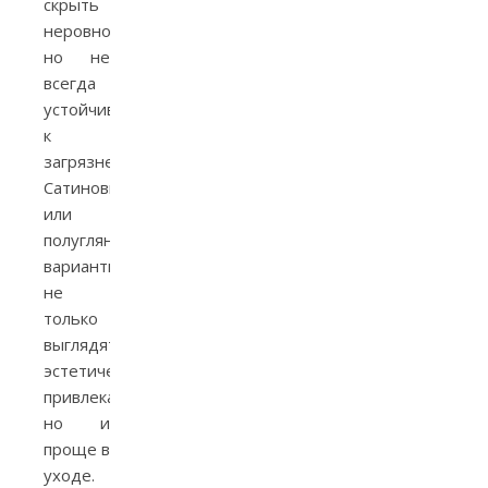
скрыть
неровности,
но не
всегда
устойчивы
к
загрязнениям.
Сатиновые
или
полуглянцевые
варианты
не
только
выглядят
эстетически
привлекательно,
но и
проще в
уходе.