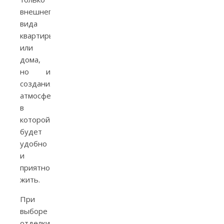
внешнего
вида
квартиры
или
дома,
но и
создания
атмосферы,
в
которой
будет
удобно
и
приятно
жить.
При
выборе
отделки