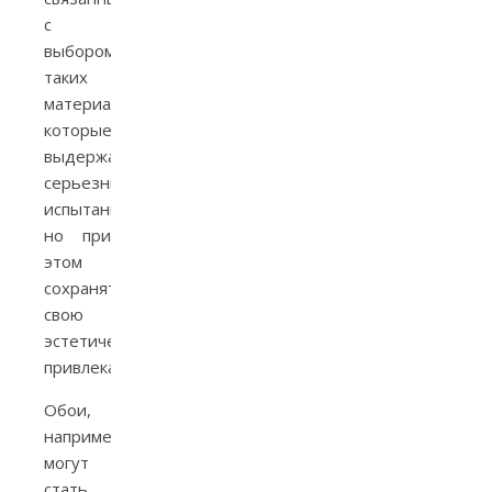
с
выбором
таких
материалов,
которые
выдержат
серьезные
испытания,
но при
этом
сохранят
свою
эстетическую
привлекательность.
Обои,
например,
могут
стать