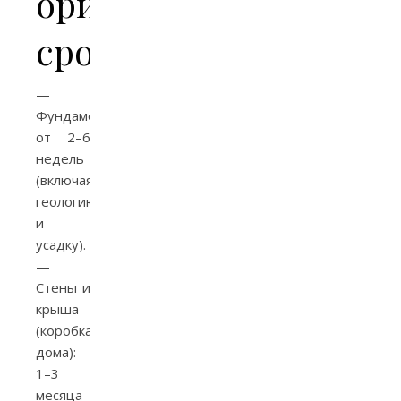
ориентировочные
сроки
—
Фундамент:
от 2–6
недель
(включая
геологию
и
усадку).
—
Стены и
крыша
(коробка
дома):
1–3
месяца