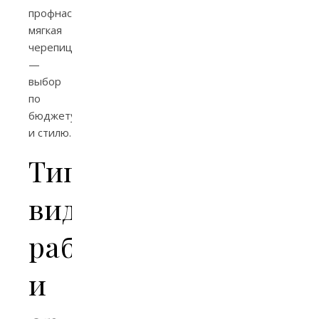
профнастил,
мягкая
черепица
—
выбор
по
бюджету
и стилю.
Типичные
виды
работ
и