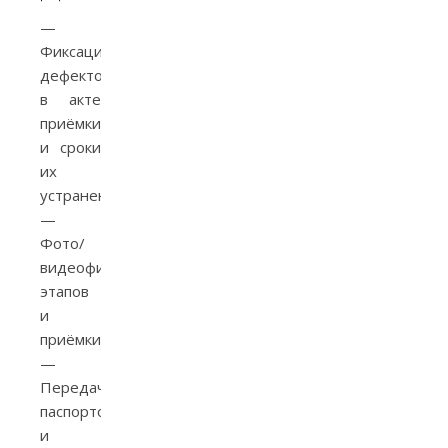
—
Фиксация
дефектов
в акте
приёмки
и сроки
их
устранения.
—
Фото/
видеофиксация
этапов
и
приёмки.
—
Передача
паспортов
и