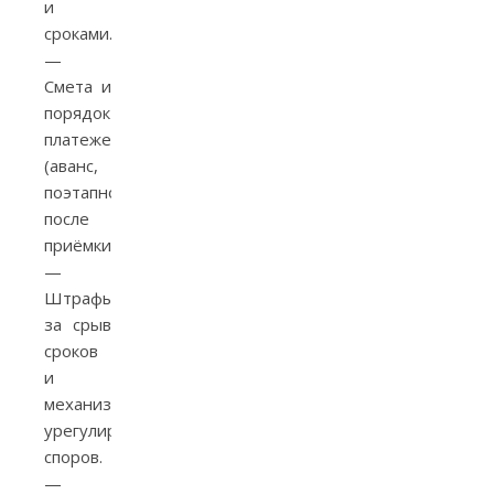
и
сроками.
—
Смета и
порядок
платежей
(аванс,
поэтапно,
после
приёмки).
—
Штрафы
за срыв
сроков
и
механизм
урегулирования
споров.
—