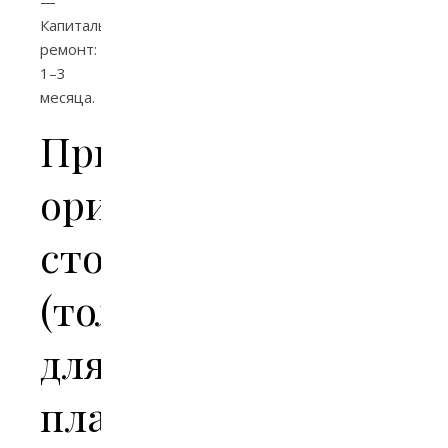
—
Капитальный
ремонт:
1–3
месяца.
Приблизительные
ориентиры
стоимости
(только
для
планирования)