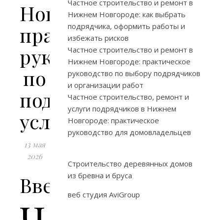
Частное строительство и ремонт в
Новгороде:
Нижнем Новгороде: как выбрать
подрядчика, оформить работы и
практическое
избежать рисков
руководство
Частное строительство и ремонт в
Нижнем Новгороде: практическое
по
руководство по выбору подрядчиков
и организации работ
подрядным
Частное строительство, ремонт и
услуги подрядчиков в Нижнем
услугам
Новгороде: практическое
руководство для домовладельцев
13 мая
2026
Строительство деревянных домов
из бревна и бруса
Введение
веб студия AviGroup
Ч