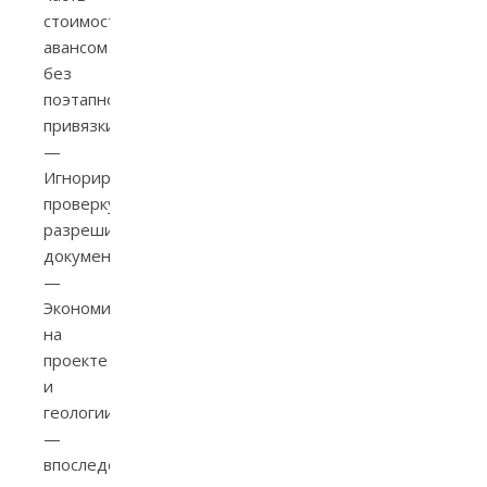
стоимости
авансом
без
поэтапной
привязки.
—
Игнорировать
проверку
разрешительной
документации.
—
Экономить
на
проекте
и
геологии
—
впоследствии