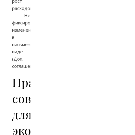
рост
расходов.
— Не
фиксировать
изменения
в
письменном
виде
(Доп.
соглашения).
Практические
советы
для
экономии