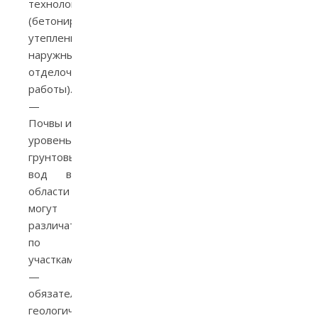
технологий
(бетонирование,
утепление,
наружные
отделочные
работы).
—
Почвы и
уровень
грунтовых
вод в
области
могут
различаться
по
участкам
—
обязательно
геологическая