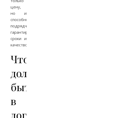
только
цену,
но и
способность
подрядчика
гарантировать
сроки и
качество.
Что
должно
быть
в
договоре