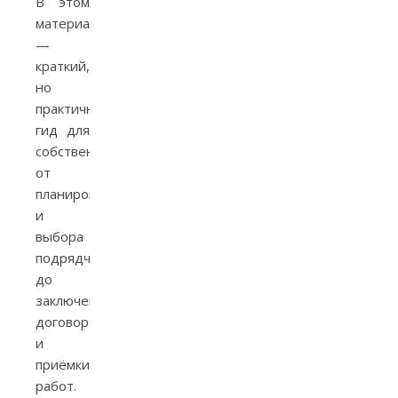
В этом
материале
—
краткий,
но
практичный
гид для
собственников:
от
планирования
и
выбора
подрядчика
до
заключения
договора
и
приёмки
работ.