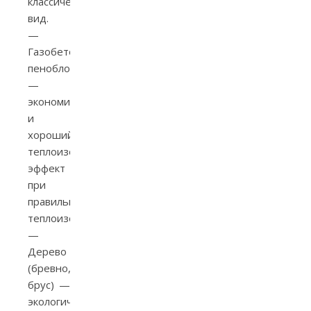
классический
вид.
—
Газобетон/
пеноблок
—
экономия
и
хороший
теплоизоляционный
эффект
при
правильной
теплоизоляции.
—
Дерево
(бревно,
брус) —
экологичность