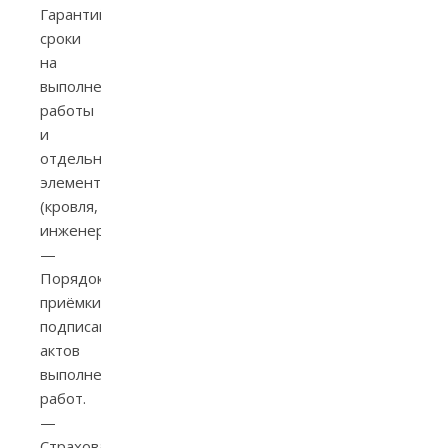
Гарантийные
сроки
на
выполненные
работы
и
отдельные
элементы
(кровля,
инженерия).
—
Порядок
приёмки/
подписания
актов
выполненных
работ.
—
Страхование