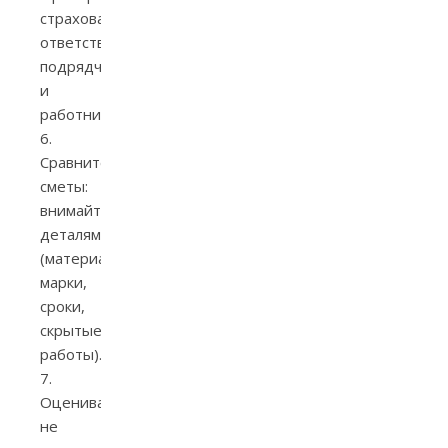
страхование
ответственности
подрядчика
и
работников.
6.
Сравните
сметы:
внимайте
деталям
(материалы,
марки,
сроки,
скрытые
работы).
7.
Оценивайте
не