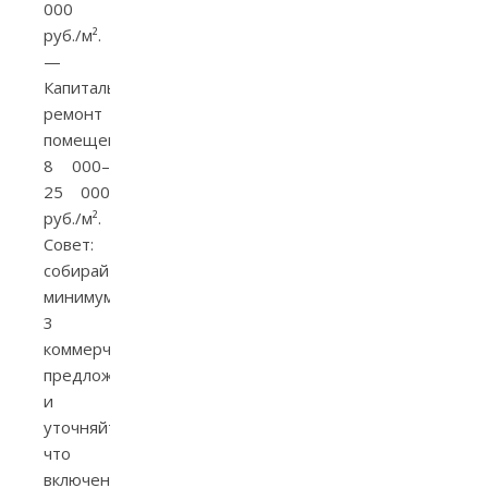
000
руб./м².
—
Капитальный
ремонт
помещения:
8 000–
25 000
руб./м².
Совет:
собирайте
минимум
3
коммерческих
предложения
и
уточняйте,
что
включено