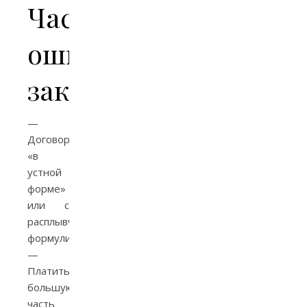
Частые
ошибки
заказчиков
—
Договор
«в
устной
форме»
или с
расплывчатыми
формулировками.
—
Платить
большую
часть