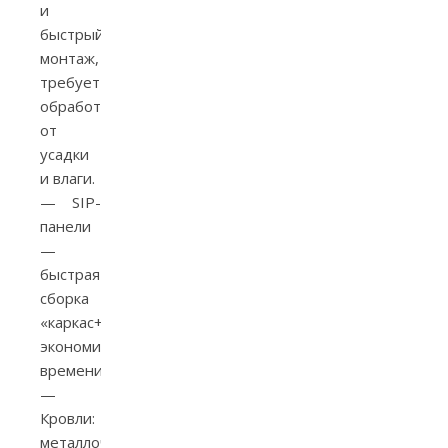
и
быстрый
монтаж,
требует
обработки
от
усадки
и влаги.
— SIP-
панели
—
быстрая
сборка
«каркас+сендвич»,
экономия
времени.
—
Кровли:
металлочерепица,