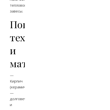
тепловой
завесы.
Популярные
технологии
и
материалы
—
Кирпич
(керамический)
—
долговечность
и