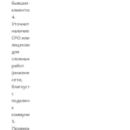
бывших
клиентов.
4.
Уточните
наличие
СРО или
лицензий
для
сложных
работ
(инженерные
сети,
благоустройство
с
подключением
к
коммуникациям).
5.
Проверьте