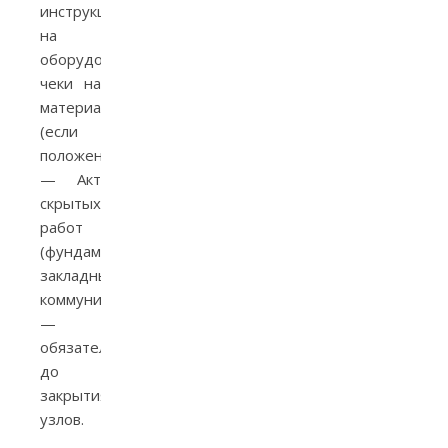
инструкций
на
оборудование,
чеки на
материалы
(если
положено).
— Акт
скрытых
работ
(фундамент,
закладные,
коммуникации)
—
обязателен
до
закрытия
узлов.