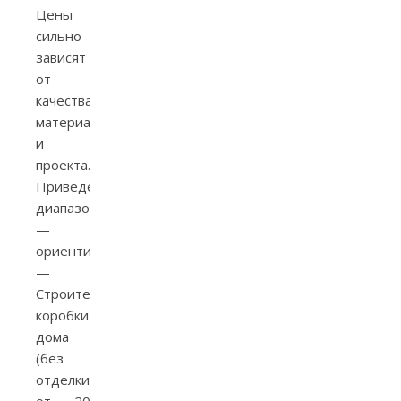
Цены
сильно
зависят
от
качества
материалов
и
проекта.
Приведённые
диапазоны
—
ориентиры:
—
Строительство
коробки
дома
(без
отделки):
от ~20