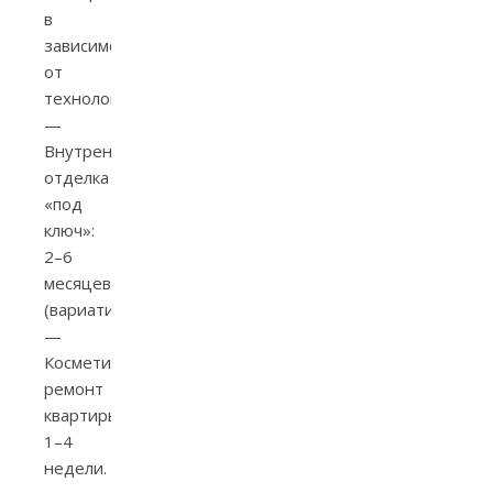
в
зависимости
от
технологии.
—
Внутренняя
отделка
«под
ключ»:
2–6
месяцев
(вариативно).
—
Косметический
ремонт
квартиры:
1–4
недели.