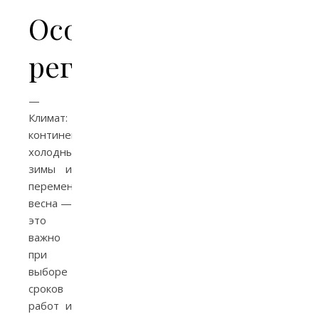
Особенности
региона
—
Климат:
континентальный,
холодные
зимы и
переменчивая
весна —
это
важно
при
выборе
сроков
работ и