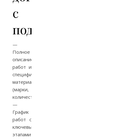
с
подрядчиком
—
Полное
описание
работ и
спецификация
материалов
(марки,
количества).
—
График
работ с
ключевыми
этапами