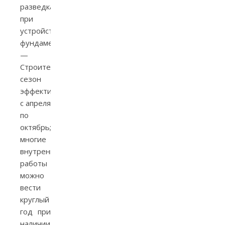
разведка
при
устройстве
фундамента.
—
Строительный
сезон
эффективнее
с апреля
по
октябрь;
многие
внутренние
работы
можно
вести
круглый
год при
наличии