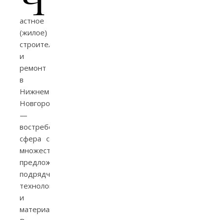
астное
(жилое)
строительство
и
ремонт
в
Нижнем
Новгороде
—
востребованная
сфера с
множеством
предложений
подрядчиков,
технологий
и
материалов.