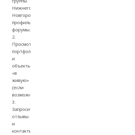
группы
Нижнего
Новгорода,
профильные
форумы.
2.
Просмотрите
портфолио
и
объекты
«в
живую»
(если
возможно).
3.
Запросите
отзывы
и
контакты