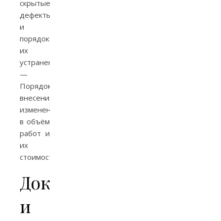
скрытые
дефекты
и
порядок
их
устранения.
—
Порядок
внесения
изменений
в объём
работ и
их
стоимость.
Документы
и