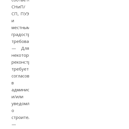
СНиП/
СП, ПУЭ
и
местным
градостроительным
требованиям.
— Для
некоторых
реконструкций
требуется
согласование
в
администрации
и/или
уведомление
о
строительстве.
—