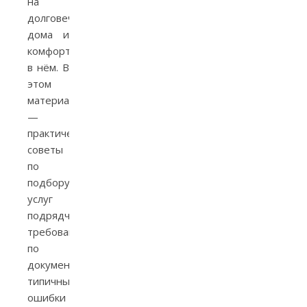
на
долговечность
дома и
комфорт
в нём. В
этом
материале
—
практические
советы
по
подбору
услуг
подрядчиков,
требования
по
документам,
типичные
ошибки