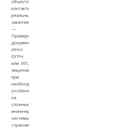
объектов,
контакты
реальных
заказчиков.
—
Проверяйте
документы:
ИНН/
ОГРН
или ИП,
лицензии
при
необходимости
(особенно
на
сложные
инженерные
системы),
страховку