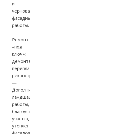
и
черновая,
фасадные
работы.
—
Ремонт
«под
ключ»:
демонтаж,
перепланировка,
реконструкция.
—
Дополнительно:
ландшафтные
работы,
благоустройство
участка,
утепление
фасадов.