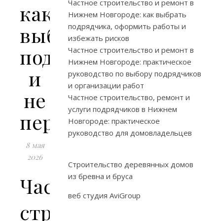
Частное строительство и ремонт в
как
Нижнем Новгороде: как выбрать
подрядчика, оформить работы и
выбрать
избежать рисков
подрядчика
Частное строительство и ремонт в
Нижнем Новгороде: практическое
и
руководство по выбору подрядчиков
и организации работ
не
Частное строительство, ремонт и
услуги подрядчиков в Нижнем
переплатить
Новгороде: практическое
руководство для домовладельцев
8 мая
2026
Строительство деревянных домов
из бревна и бруса
Частное
веб студия AviGroup
строительство