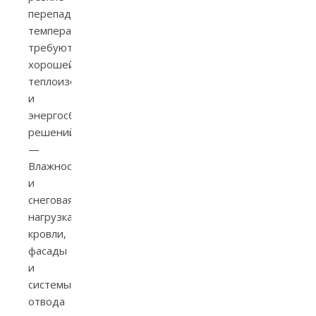
перепады
температуры
требуют
хорошей
теплоизоляции
и
энергосберегающих
решений.
—
Влажность
и
снеговая
нагрузка:
кровли,
фасады
и
системы
отвода