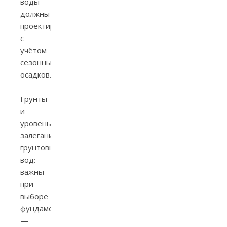
воды
должны
проектироваться
с
учётом
сезонных
осадков.
—
Грунты
и
уровень
залегания
грунтовых
вод:
важны
при
выборе
фундамента
—