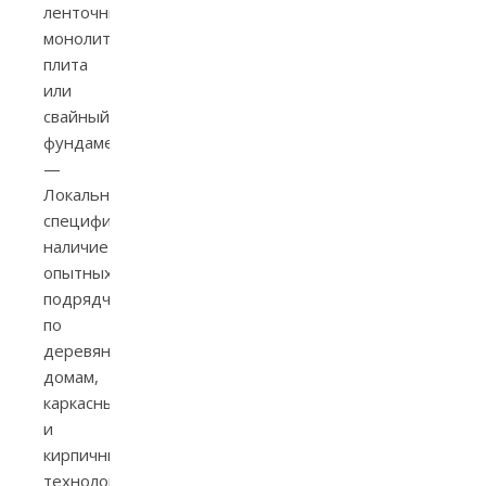
ленточный,
монолитная
плита
или
свайный
фундамент.
—
Локальная
специфика:
наличие
опытных
подрядчиков
по
деревянным
домам,
каркасным
и
кирпичным
технологиям.