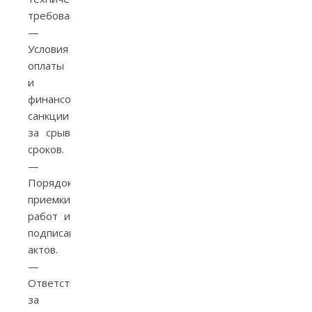
требования.
—
Условия
оплаты
и
финансовые
санкции
за срыв
сроков.
—
Порядок
приемки
работ и
подписания
актов.
—
Ответственность
за