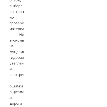
выборе
альтернативных,
но
проверенных
материалов.
— Не
экономьте
на
фундаменте,
гидроизоляции,
утеплении
и
электрике
—
ошибки
ощутимы
и
дороги