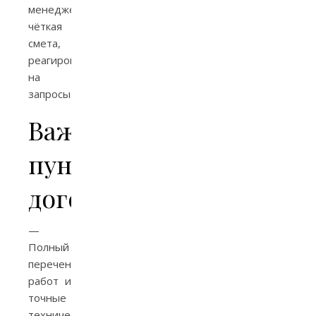
менеджер,
чёткая
смета,
реагирование
на
запросы.
Важные
пункты
договора
—
Полный
перечень
работ и
точные
технические