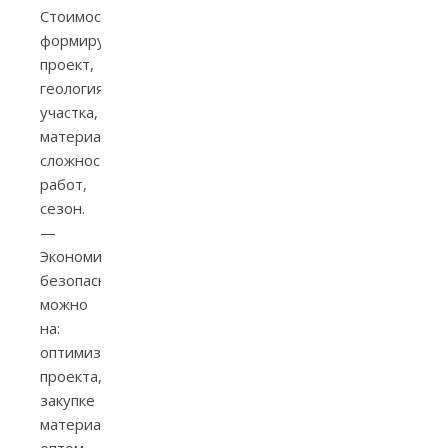
Стоимость
формируют:
проект,
геология
участка,
материалы,
сложность
работ,
сезон.
—
Экономить
безопасно
можно
на:
оптимизации
проекта,
закупке
материалов
оптом,