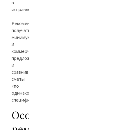
в
исправлении.
—
Рекомендуется
получать
минимум
3
коммерческих
предложения
и
сравнивать
сметы
«по
одинаковой
спецификации».
Особенности
ремонта