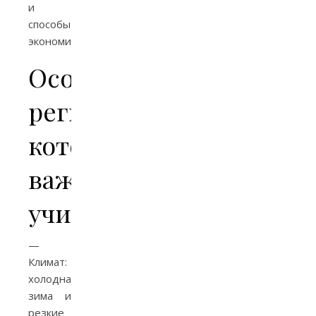
и
способы
экономии.
Особенности
региона,
которые
важно
учитывать
—
Климат:
холодная
зима и
резкие