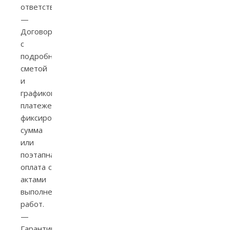
ответственности.
—
Договор
с
подробной
сметой
и
графиком
платежей:
фиксированная
сумма
или
поэтапная
оплата с
актами
выполненных
работ.
—
Гарантии