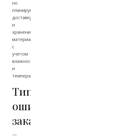
но
планируйте
доставку
и
хранение
материалов
с
учётом
влажности
и
температуры.
Типичные
ошибки
заказчиков
—