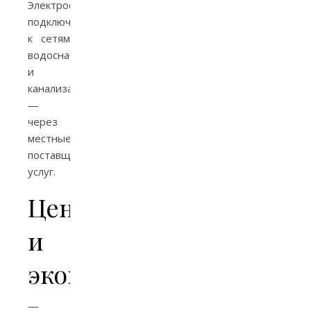
Электроснабжение,
подключение
к сетям
водоснабжения
и
канализации
—
через
местные
поставщики
услуг.
Ценообразование
и
экономия
—