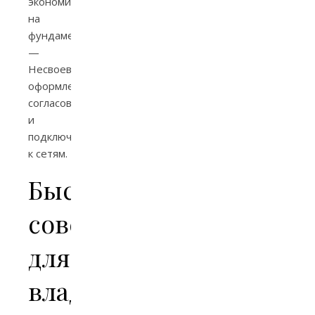
экономия
на
фундаменте.
—
Несвоевременное
оформление
согласований
и
подключений
к сетям.
Быстрые
советы
для
владельцев