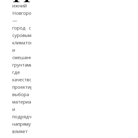
ижний
Новгород
—
город с
суровым
климатом
и
смешанными
грунтами,
где
качество
проектирования,
выбора
материалов
и
подрядчиков
напрямую
влияет