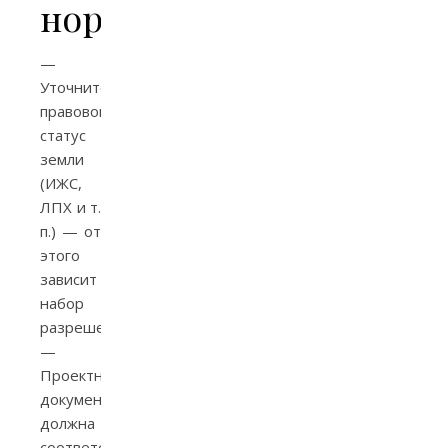
нормативы
—
Уточните
правовой
статус
земли
(ИЖС,
ЛПХ и т.
п.) — от
этого
зависит
набор
разрешений.
—
Проектная
документация
должна
соответствовать