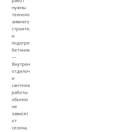
работ
нужны
технологии
зимнего
строительства
и
подогреваемые
бетономешалки.
—
Внутренние
отделочные
и
сантехнические
работы
обычно
не
зависят
от
сезона,