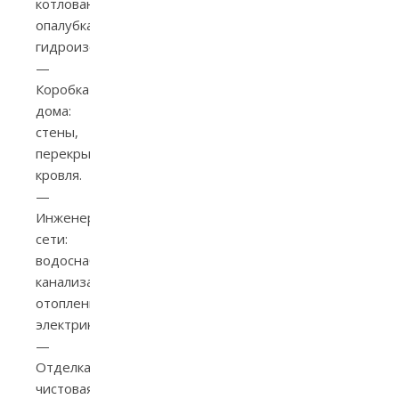
котлован,
опалубка,
гидроизоляция.
—
Коробка
дома:
стены,
перекрытия,
кровля.
—
Инженерные
сети:
водоснабжение,
канализация,
отопление,
электрика.
—
Отделка:
чистовая