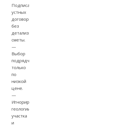
Подписание
устных
договорённостей
без
детализированной
сметы.
—
Выбор
подрядчика
только
по
низкой
цене.
—
Игнорирование
геологии
участка
и