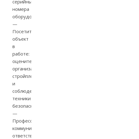
серийные
номера
оборудования.
—
Посетите
объект
в
работе:
оцените
организацию
стройплощадки
и
соблюдение
техники
безопасности.
—
Профессиональная
коммуникация:
ответственный