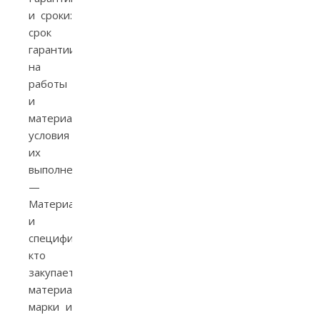
и сроки:
срок
гарантии
на
работы
и
материалы,
условия
их
выполнения.
—
Материалы
и
спецификации:
кто
закупает
материал,
марки и