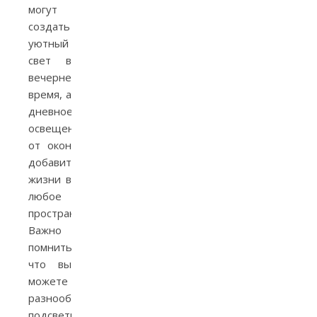
могут
создать
уютный
свет в
вечернее
время, а
дневное
освещение
от окон
добавит
жизни в
любое
пространство.
Важно
помнить,
что вы
можете
разнообразить
подсветку,