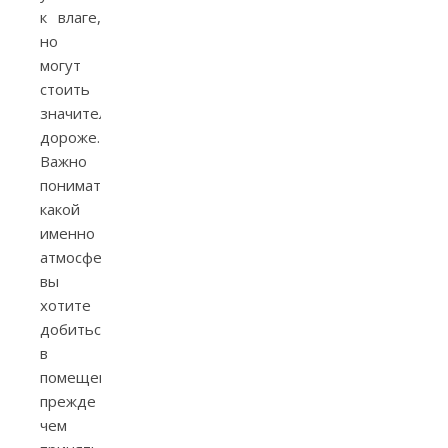
к влаге,
но
могут
стоить
значительно
дороже.
Важно
понимать,
какой
именно
атмосферы
вы
хотите
добиться
в
помещении,
прежде
чем