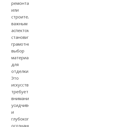
ремонта
или
строительства
важным
аспектом
становится
грамотный
выбор
материалов
для
отделки.
Это
искусство
требует
внимания,
усидчивости
и
глубокого
осознания,