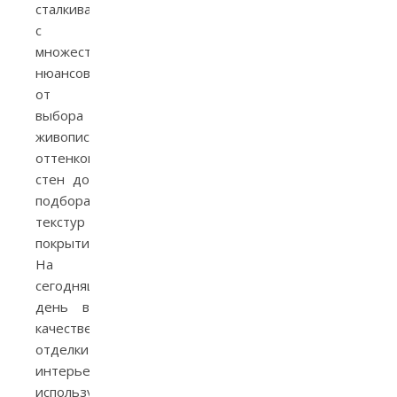
сталкиваешься
с
множеством
нюансов,
от
выбора
живописных
оттенков
стен до
подбора
текстур
покрытия.
На
сегодняшний
день в
качестве
отделки
интерьеров
используются