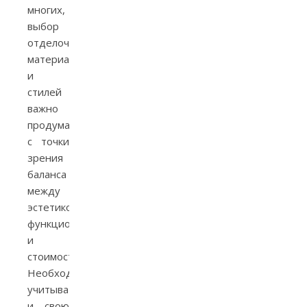
многих,
выбор
отделочных
материалов
и
стилей
важно
продумать
с точки
зрения
баланса
между
эстетикой,
функциональностью
и
стоимостью.
Необходимо
учитывать
и свою