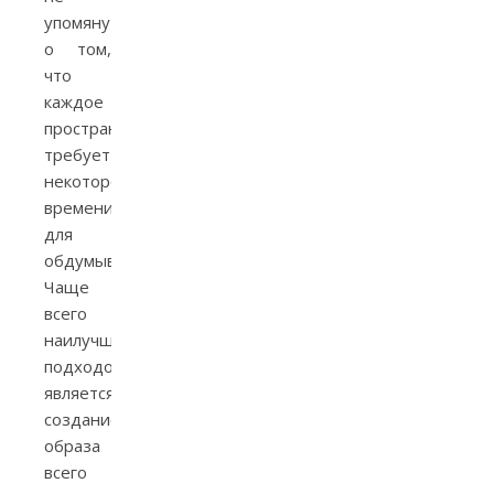
упомянуть
о том,
что
каждое
пространство
требует
некоторого
времени
для
обдумывания.
Чаще
всего
наилучшим
подходом
является
создание
образа
всего