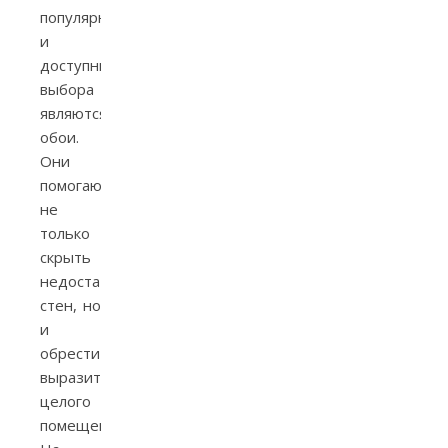
популярных
и
доступных
выбора
являются
обои.
Они
помогают
не
только
скрыть
недостатки
стен, но
и
обрести
выразительность
целого
помещения.