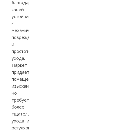
благодаря
своей
устойчивости
к
механическим
повреждениям
и
простоте
ухода.
Паркет
придаёт
помещению
изысканность,
но
требует
более
тщательного
ухода и
регулярного