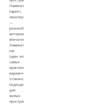
Ламинат,
паркет,
линолеум
—
разнообразие
материалов
впечатляет.
Ламинат,
как
один из
самых
практичных
вариантов,
отлично
подходит
для
жилых
пространств