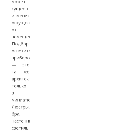
может
существенно
изменить
ощущение
от
помещения.
Подбор
осветительных
приборов
— это
та же
архитектура,
только
в
миниатюре.
Люстры,
бра,
настенные
светильники