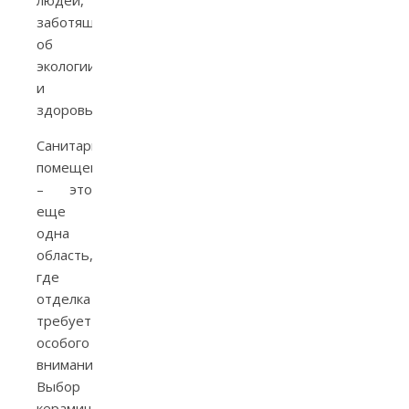
заботящихся
об
экологии
и
здоровье.
Санитарные
помещения
– это
еще
одна
область,
где
отделка
требует
особого
внимания.
Выбор
керамической