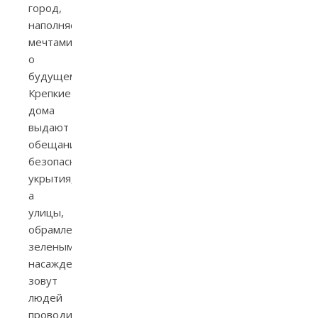
город,
наполняет
мечтами
о
будущем.
Крепкие
дома
выдают
обещания
безопасного
укрытия,
а
улицы,
обрамленные
зелеными
насаждениями,
зовут
людей
проводить