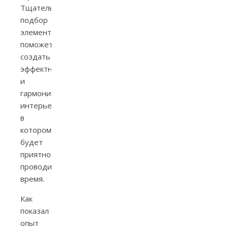
Тщательный
подбор
элементов
поможет
создать
эффектный
и
гармоничный
интерьер,
в
котором
будет
приятно
проводить
время.
Как
показал
опыт