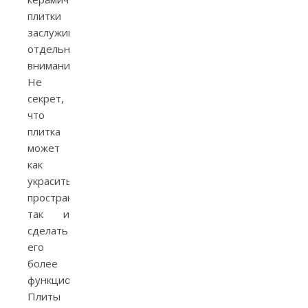
плитки
заслуживает
отдельного
внимания.
Не
секрет,
что
плитка
может
как
украсить
пространство,
так и
сделать
его
более
функциональным.
Плиты