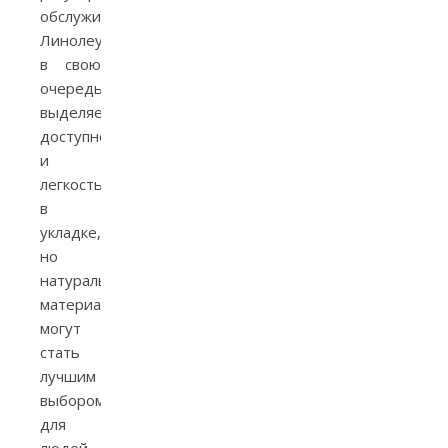
обслуживания.
Линолеум,
в свою
очередь,
выделяется
доступностью
и
легкостью
в
укладке,
но
натуральные
материалы
могут
стать
лучшим
выбором
для
людей,