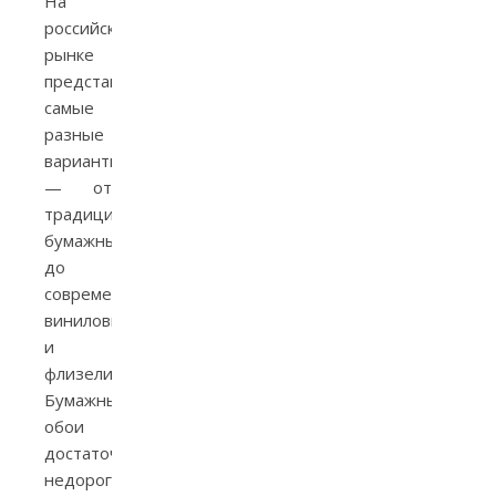
На
российском
рынке
представлены
самые
разные
варианты
— от
традиционных
бумажных
до
современных
виниловых
и
флизелиновых.
Бумажные
обои
достаточно
недороги