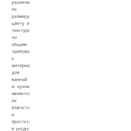
различаются
по
размеру,
цвету и
текстуре,
но
общим
требованием
к
материалам
для
ванной
и кухни
является
их
влагостойкость
и
простота
в уходе.