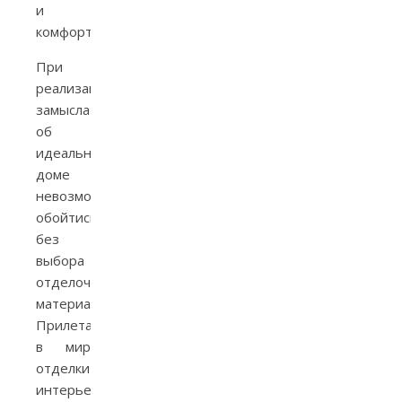
и
комфорта.
При
реализации
замысла
об
идеальном
доме
невозможно
обойтись
без
выбора
отделочных
материалов.
Прилетая
в мир
отделки
интерьеров,