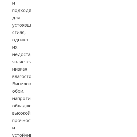
и
подходят
для
устоявшегося
стиля,
однако
их
недостатком
является
низкая
влагостойкость.
Виниловые
обои,
напротив,
обладают
высокой
прочностью
и
устойчивостью