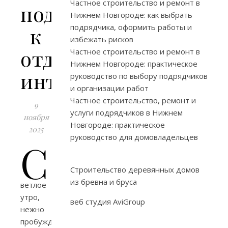
Частное строительство и ремонт в
подход
Нижнем Новгороде: как выбрать
подрядчика, оформить работы и
к
избежать рисков
отделке
Частное строительство и ремонт в
Нижнем Новгороде: практическое
интерьеров
руководство по выбору подрядчиков
и организации работ
Частное строительство, ремонт и
9
услуги подрядчиков в Нижнем
ноября
Новгороде: практическое
2025
руководство для домовладельцев
С
Строительство деревянных домов
из бревна и бруса
ветлое
утро,
веб студия AviGroup
нежно
пробуждая