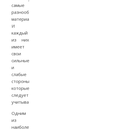
самые
разнообразные
материалы.
И
каждый
из них
имеет
свои
сильные
и
слабые
стороны,
которые
следует
учитывать.
Одним
из
наиболее