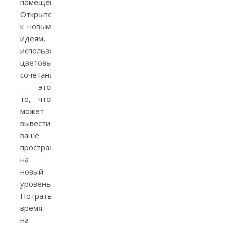
помещения.
Открытость
к новым
идеям,
использование
цветовых
сочетаний
— это
то, что
может
вывести
ваше
пространство
на
новый
уровень.
Потратьте
время
на