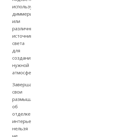
используя
диммеры
или
различные
источники
света
для
создания
нужной
атмосферы.
Завершая
свои
размышления
об
отделке
интерьеров,
нельзя
не