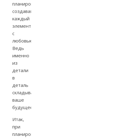
планирование,
создавая
каждый
элемент
с
любовью.
Ведь
именно
из
детали
в
деталь
складывается
ваше
будущее.
Итак,
при
планировании