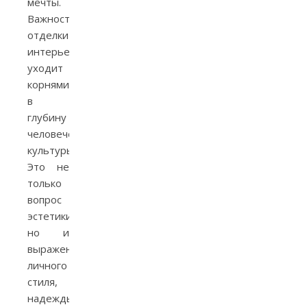
мечты.
Важность
отделки
интерьеров
уходит
корнями
в
глубину
человеческой
культуры.
Это не
только
вопрос
эстетики,
но и
выражение
личного
стиля,
надежды