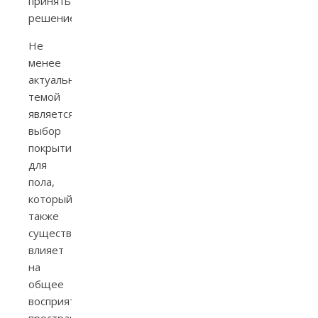
принять
решение.
Не
менее
актуальной
темой
является
выбор
покрытий
для
пола,
который
также
существенно
влияет
на
общее
восприятие
пространства.