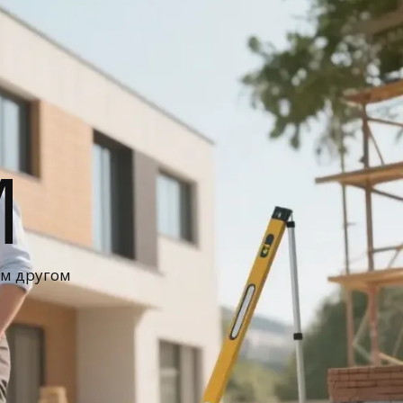
М
ом другом