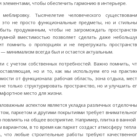
и элементами, чтобы обеспечить гармонию в интерьере.
меблировку. Тысячелетие человеческого существовани
 это не просто функциональные предметы, но и стильн
быть продуманным, чтобы не загромождать пространств
зумной вместимостью позволяет сделать даже небольш
ит помнить о пропорциях и не перегружать пространст
— минимализм всегда был и остается актуальным.
ти с учетом собственных потребностей. Важно помнить, ч
ставляющая, но и то, как мы используем его на практик
мости от функционала: рабочая область, зона отдыха, мес
не только структурировать пространство, но и улучшить е
омфортное место для жизни.
аловажным аспектом является укладка различных отделочн
атом, паркетом и другими покрытиями требует внимательно
 повлиять на общее восприятие. Например, плитка в ванной
 вариантом, в то время как паркет создаст атмосферу тепла
ь, что любые строительные работы требуют качественно