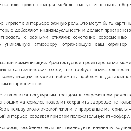
литка или криво стоящая мебель смогут испортить общ
ор, играют в интерьере важную роль. Это могут быть картин
оторые добавляют индивидуальности и делают пространст
тировать с разными стилями: сочетание современных
ть уникальную атмосферу, отражающую ваш характер 
изации коммуникаций. Архитектурное проектирование мож
их и сантехнических сетей, что требует внимательности
х коммуникаций поможет избежать проблем в дальнейше
ным и гармоничным.
е становится популярным трендом в современном ремонт
егающих материалов позволит сохранить здоровье не толь
бор в пользу экологической жизни, и природные материалы
тный интерьер, создавая при этом положительную атмосферу.
вопросы, особенно если вы планируете начинать крупн