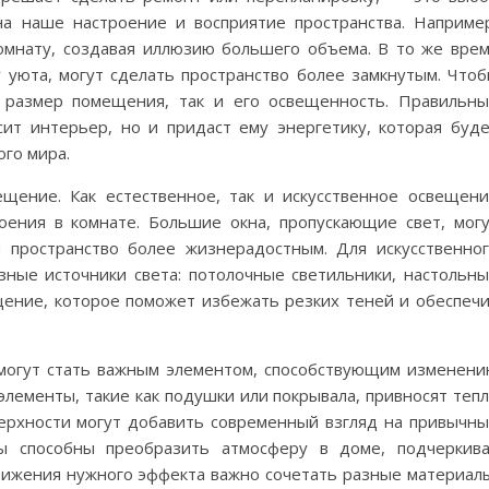
на наше настроение и восприятие пространства. Наприме
омнату, создавая иллюзию большего объема. В то же вре
 уюта, могут сделать пространство более замкнутым. Что
к размер помещения, так и его освещенность. Правильн
ит интерьер, но и придаст ему энергетику, которая буд
го мира.
щение. Как естественное, так и искусственное освещен
оения в комнате. Большие окна, пропускающие свет, мог
 пространство более жизнерадостным. Для искусственно
ные источники света: потолочные светильники, настольн
ение, которое поможет избежать резких теней и обеспеч
 могут стать важным элементом, способствующим изменен
элементы, такие как подушки или покрывала, привносят теп
верхности могут добавить современный взгляд на привычн
ры способны преобразить атмосферу в доме, подчеркив
тижения нужного эффекта важно сочетать разные материал