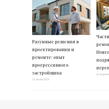
Частн
Разумные решения в
ремо
проектировании и
Новго
ремонте: опыт
подря
прогрессивного
пере
застройщика
23 апрел
12 июля 2025