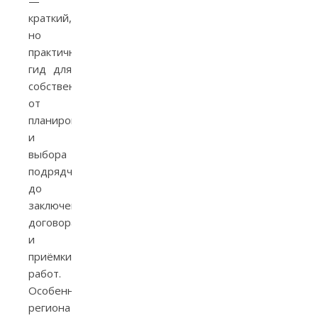
—
краткий,
но
практичный
гид для
собственников:
от
планирования
и
выбора
подрядчика
до
заключения
договора
и
приёмки
работ.
Особенности
региона