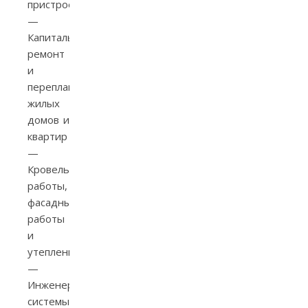
пристроек
—
Капитальный
ремонт
и
перепланировка
жилых
домов и
квартир
—
Кровельные
работы,
фасадные
работы
и
утепление
—
Инженерные
системы: