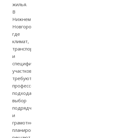
жилья.
В
Нижнем
Новгороде,
где
климат,
транспорт
и
специфика
участков
требуют
профессионального
подхода,
выбор
подрядчика
и
грамотное
планирование
решают