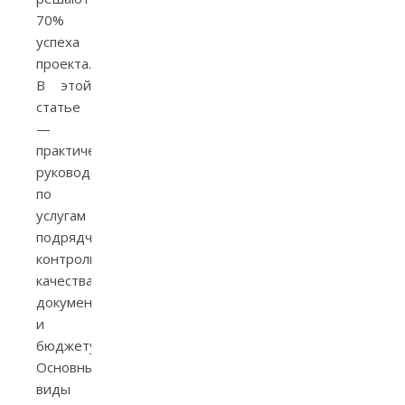
70%
успеха
проекта.
В этой
статье
—
практическое
руководство
по
услугам
подрядчиков,
контролю
качества,
документации
и
бюджету.
Основные
виды