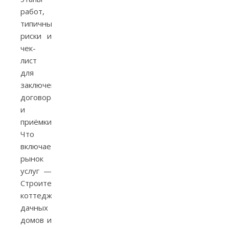
работ,
типичные
риски и
чек-
лист
для
заключения
договора
и
приёмки.
Что
включает
рынок
услуг —
Строительство
коттеджей,
дачных
домов и