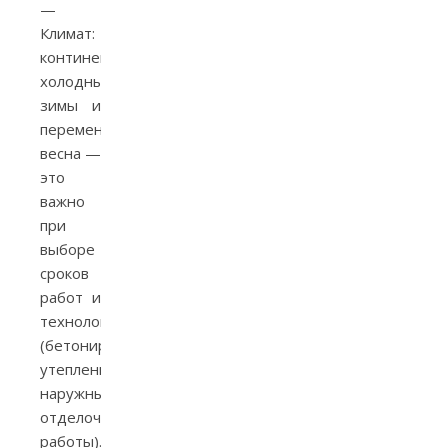
—
Климат:
континентальный,
холодные
зимы и
переменчивая
весна —
это
важно
при
выборе
сроков
работ и
технологий
(бетонирование,
утепление,
наружные
отделочные
работы).