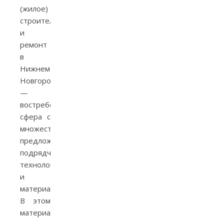
(жилое)
строительство
и
ремонт
в
Нижнем
Новгороде
—
востребованная
сфера с
множеством
предложений
подрядчиков,
технологий
и
материалов.
В этом
материале