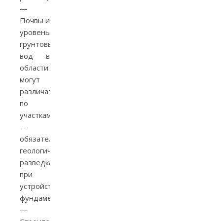
—
Почвы и
уровень
грунтовых
вод в
области
могут
различаться
по
участкам
—
обязательно
геологическая
разведка
при
устройстве
фундамента.
—