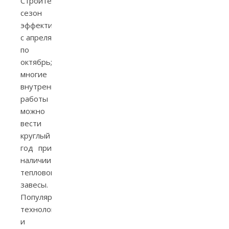
Строительный
сезон
эффективнее
с апреля
по
октябрь;
многие
внутренние
работы
можно
вести
круглый
год при
наличии
тепловой
завесы.
Популярные
технологии
и