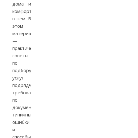
дома и
комфорт
в нём. В
этом
материале
—
практические
советы
по
подбору
услуг
подрядчиков,
требования
по
документам,
типичные
ошибки
и
способы