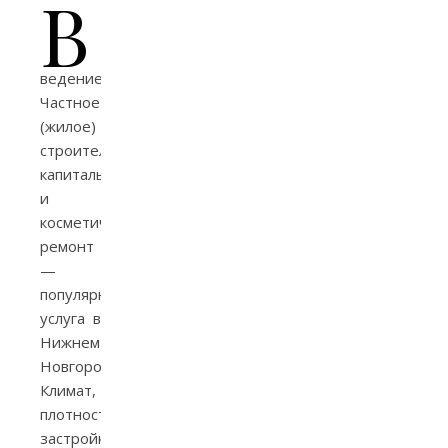
В
ведение
Частное
(жилое)
строительство,
капитальный
и
косметический
ремонт
—
популярная
услуга в
Нижнем
Новгороде.
Климат,
плотность
застройки