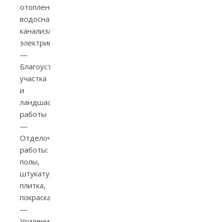
отопление,
водоснабжение,
канализация,
электрика
—
Благоустройство
участка
и
ландшафтные
работы
—
Отделочные
работы:
полы,
штукатурка,
плитка,
покраска
—
Усиление