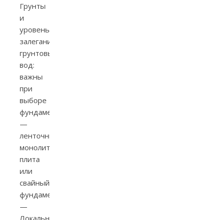
Грунты
и
уровень
залегания
грунтовых
вод:
важны
при
выборе
фундамента
—
ленточный,
монолитная
плита
или
свайный
фундамент.
—
Локальная