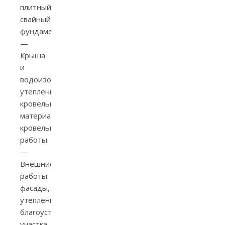
плитный,
свайный
фундамент.
—
Крыша
и
водоизоляция:
утепление,
кровельные
материалы,
кровельные
работы.
—
Внешние
работы:
фасады,
утепление,
благоустройство
участка,