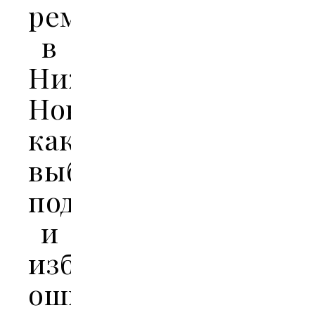
ремонт
в
Нижнем
Новгороде:
как
выбрать
подрядчика
и
избежать
ошибок