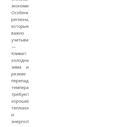
экономии.
Особенности
региона,
которые
важно
учитывать
—
Климат:
холодная
зима и
резкие
перепады
температуры
требуют
хорошей
теплоизоляции
и
энергосберегающих