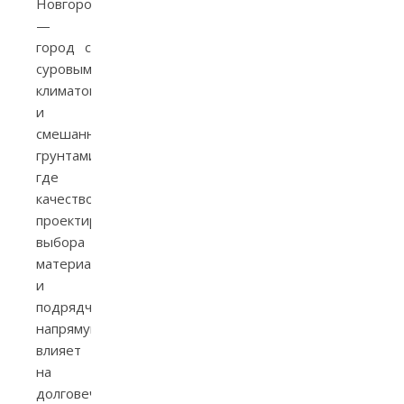
Новгород
—
город с
суровым
климатом
и
смешанными
грунтами,
где
качество
проектирования,
выбора
материалов
и
подрядчиков
напрямую
влияет
на
долговечность