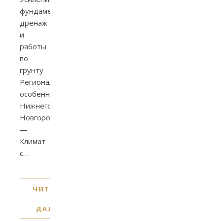
фундаментов,
дренаж
и
работы
по
грунту
Региональные
особенности
Нижнего
Новгорода
—
Климат
с…
ЧИТАТЬ
ДАЛЕЕ