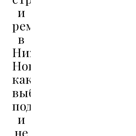
и
ремонт
в
Нижнем
Новгороде:
как
выбрать
подрядчика
и
не