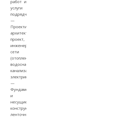
работ и
услуги
подрядчиков
—
Проектирование:
архитектурный
проект,
инженерные
сети
(отопление,
водоснабжение,
канализация,
электрика).
—
Фундамент
и
несущие
конструкции:
ленточный,