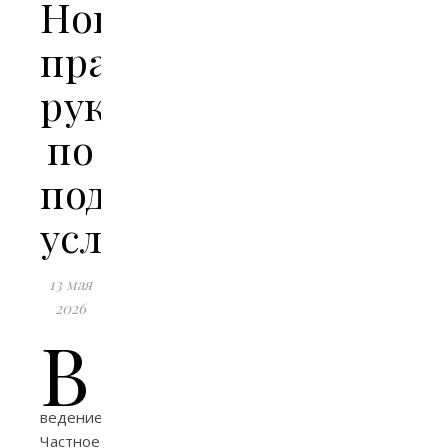
Новгороде:
практическое
руководство
по
подрядным
услугам
13 мая
2026
В
ведение
Частное