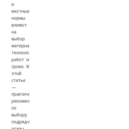
и
местные
нормы
влияют
на
выбор
материалов,
технологию
работ и
сроки. В
этой
статье
—
практические
рекомендации
по
выбору
подрядчика,
этапы