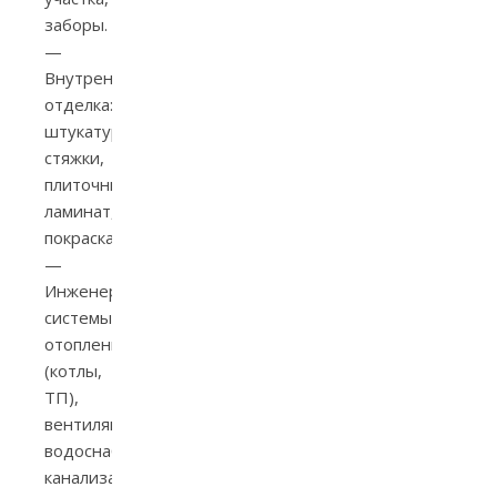
заборы.
—
Внутренняя
отделка:
штукатурка,
стяжки,
плиточные,
ламинат,
покраска.
—
Инженерные
системы:
отопление
(котлы,
ТП),
вентиляция,
водоснабжение,
канализация.