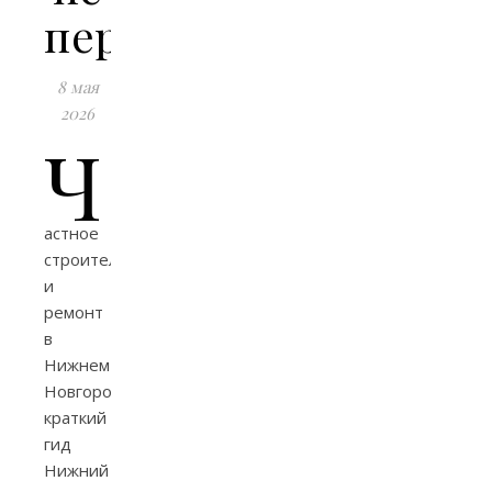
переплатить
8 мая
2026
Ч
астное
строительство
и
ремонт
в
Нижнем
Новгороде:
краткий
гид
Нижний