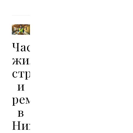
Частное
жилищное
строительство
и
ремонт
в
Нижнем