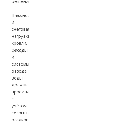
решений.
—
Влажность
и
снеговая
нагрузка:
кровли,
фасады
и
системы
отвода
воды
должны
проектироваться
с
учётом
сезонных
осадков.
—