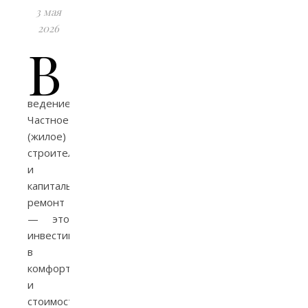
3 мая
2026
В
ведение
Частное
(жилое)
строительство
и
капитальный
ремонт
— это
инвестиция
в
комфорт
и
стоимость