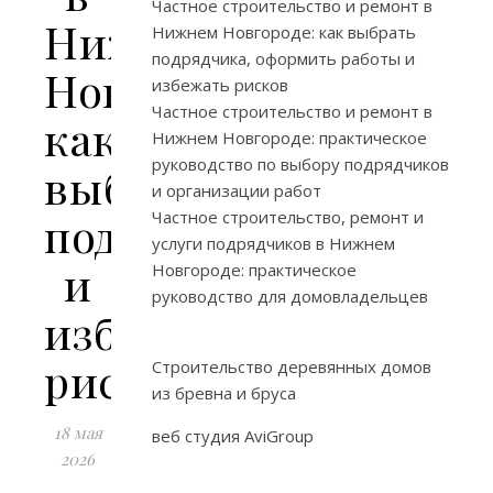
Частное строительство и ремонт в
Нижнем
Нижнем Новгороде: как выбрать
подрядчика, оформить работы и
Новгороде:
избежать рисков
Частное строительство и ремонт в
как
Нижнем Новгороде: практическое
руководство по выбору подрядчиков
выбрать
и организации работ
подрядчика
Частное строительство, ремонт и
услуги подрядчиков в Нижнем
и
Новгороде: практическое
руководство для домовладельцев
избежать
рисков
Строительство деревянных домов
из бревна и бруса
18 мая
веб студия AviGroup
2026