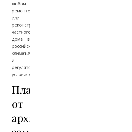
любом
ремонте
или
реконструкции
частного
дома в
российских
климатических
и
регуляторных
условиях.
Планирование:
от
архитектурного
замысла