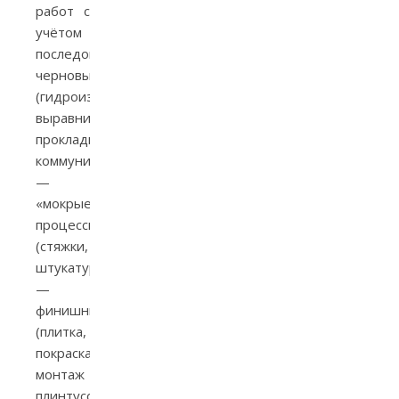
работ с
учётом
последовательности:
черновые
(гидроизоляция,
выравнивание,
прокладка
коммуникаций)
—
«мокрые»
процессы
(стяжки,
штукатурки)
—
финишные
(плитка,
покраска,
монтаж
плинтусов