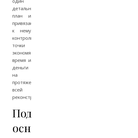
один
детальный
план и
привязанные
к нему
контрольные
точки
экономят
время и
деньги
на
протяжении
всей
реконструкции.
Подготовка
основания