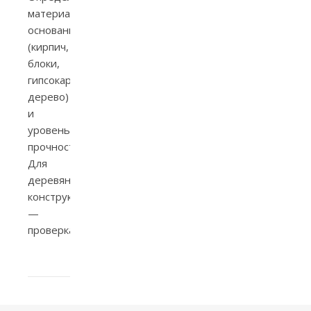
материал
основания
(кирпич,
блоки,
гипсокартон,
дерево)
и
уровень
прочности.
Для
деревянных
конструкций
—
проверка