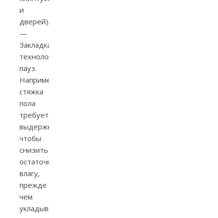
и
дверей).
—
Закладка
технологических
пауз.
Например,
стяжка
пола
требует
выдержки
чтобы
снизить
остаточную
влагу,
прежде
чем
укладывать