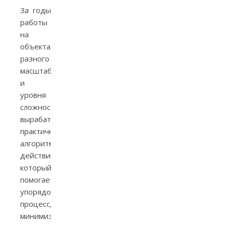
За годы
работы
на
объектах
разного
масштаба
и
уровня
сложности
вырабатывается
практичный
алгоритм
действий,
который
помогает
упорядочить
процесс,
минимизировать