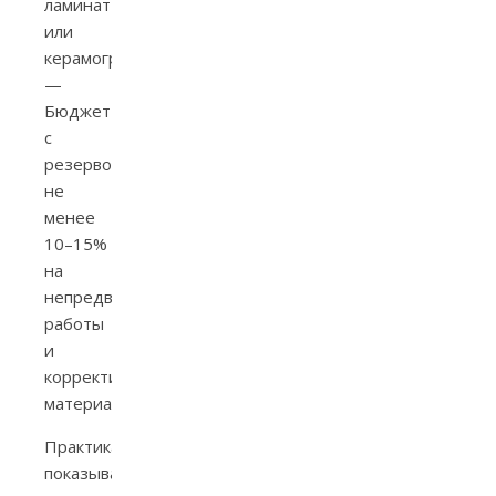
ламинат
или
керамогранит.
—
Бюджет
с
резервом
не
менее
10–15%
на
непредвиденные
работы
и
корректировки
материалов.
Практика
показывает: