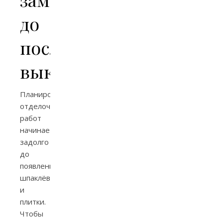
до
последнего
выключателя
Планирование
отделочных
работ
начинается
задолго
до
появления
шпаклёвки
и
плитки.
Чтобы