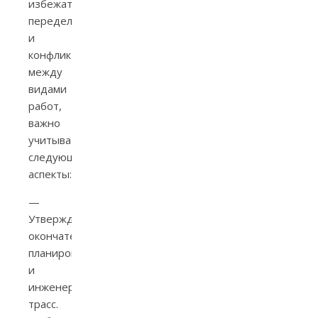
избежать
переделок
и
конфликтов
между
видами
работ,
важно
учитывать
следующие
аспекты:
—
Утверждение
окончательной
планировки
и
инженерных
трасс.