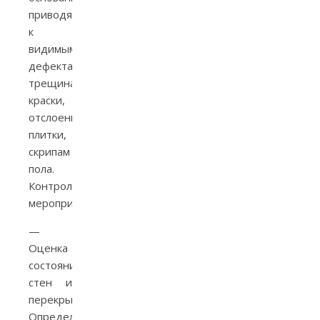
приводят
к
видимым
дефектам:
трещинам
краски,
отслоениям
плитки,
скрипам
пола.
Контрольные
мероприятия:
—
Оценка
состояния
стен и
перекрытий.
Определите