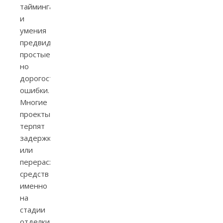
тайминга
и
умения
предвидеть
простые,
но
дорогостоящие
ошибки.
Многие
проекты
терпят
задержки
или
перерасход
средств
именно
на
стадии
отделки: