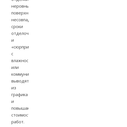
неровные
поверхности,
несовпадающие
сроки
отделочников
и
«сюрпризы»
с
влажностью
или
коммуникациями
выводят
из
графика
и
повышают
стоимость
работ.