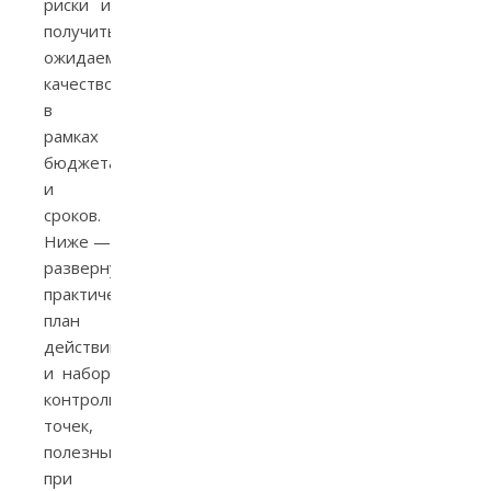
риски и
получить
ожидаемое
качество
в
рамках
бюджета
и
сроков.
Ниже —
развернутый
практический
план
действий
и набор
контрольных
точек,
полезных
при