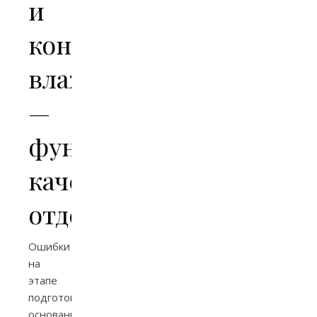
и
контроль
влажности
—
фундамент
качественной
отделки
Ошибки
на
этапе
подготовки
оснований