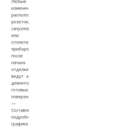
Любые
изменения
расположения
розеток,
санузлов
или
отопительных
приборов
после
начала
отделки
ведут к
демонтажу
готовых
поверхностей.
—
Составление
подробного
графика