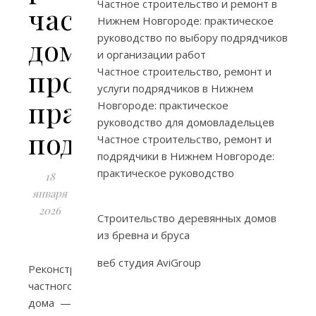
Частное строительство и ремонт в
частного
Нижнем Новгороде: практическое
руководство по выбору подрядчиков
дома:
и организации работ
проверенный
Частное строительство, ремонт и
услуги подрядчиков в Нижнем
практический
Новгороде: практическое
руководство для домовладельцев
подход
Частное строительство, ремонт и
подрядчики в Нижнем Новгороде:
практическое руководство
18
января
2026
Строительство деревянных домов
из бревна и бруса
веб студия AviGroup
Реконструкция
частного
дома —