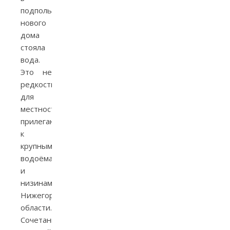
подполье
нового
дома
стояла
вода.
Это не
редкость
для
местностей,
прилегающих
к
крупным
водоёмам
и
низинам
Нижегородской
области.
Сочетание