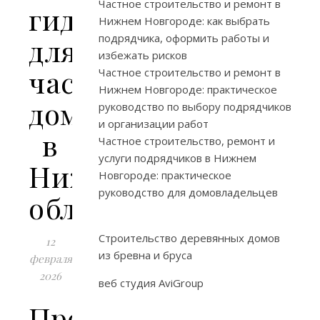
Частное строительство и ремонт в
гидроизоляция
Нижнем Новгороде: как выбрать
подрядчика, оформить работы и
для
избежать рисков
частного
Частное строительство и ремонт в
Нижнем Новгороде: практическое
дома
руководство по выбору подрядчиков
и организации работ
в
Частное строительство, ремонт и
услуги подрядчиков в Нижнем
Нижегородской
Новгороде: практическое
руководство для домовладельцев
области
Строительство деревянных домов
12
из бревна и бруса
февраля
2026
веб студия AviGroup
Пробуждение