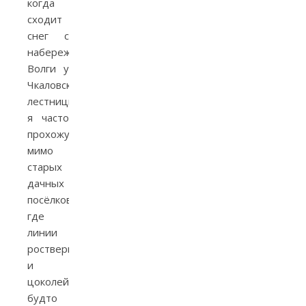
когда
сходит
снег с
набережной
Волги у
Чкаловской
лестницы,
я часто
прохожу
мимо
старых
дачных
посёлков,
где
линии
ростверков
и
цоколей
будто