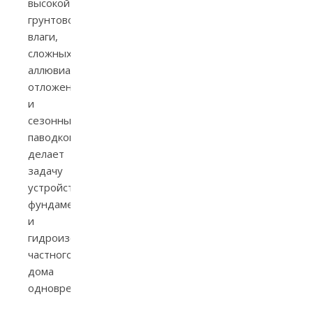
высокой
грунтовой
влаги,
сложных
аллювиальных
отложений
и
сезонных
паводков
делает
задачу
устройства
фундамента
и
гидроизоляции
частного
дома
одновременно