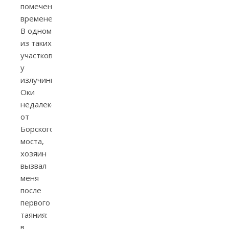
помечены
временем.
В одном
из таких
участков,
у
излучины
Оки
недалеко
от
Борского
моста,
хозяин
вызвал
меня
после
первого
таяния:
в