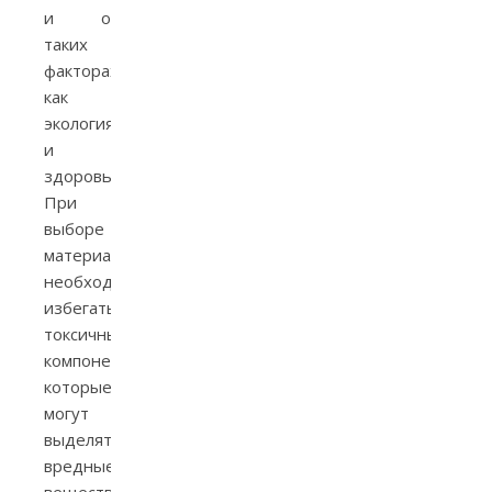
и о
таких
факторах,
как
экология
и
здоровье.
При
выборе
материалов
необходимо
избегать
токсичных
компонентов,
которые
могут
выделять
вредные