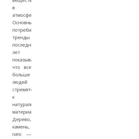
вещества
в
атмосферу.
Основные
потребительские
тренды
последних
лет
показывают,
что все
больше
людей
стремятся
к
натуральным
материалам.
Дерево,
камень,
гипс —