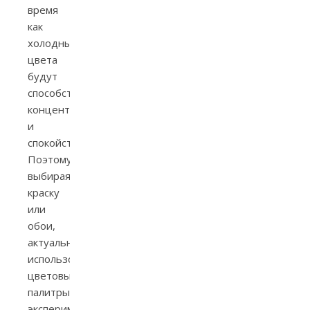
время
как
холодные
цвета
будут
способствовать
концентрации
и
спокойствию.
Поэтому,
выбирая
краску
или
обои,
актуально
использовать
цветовые
палитры,
экспериментировать,