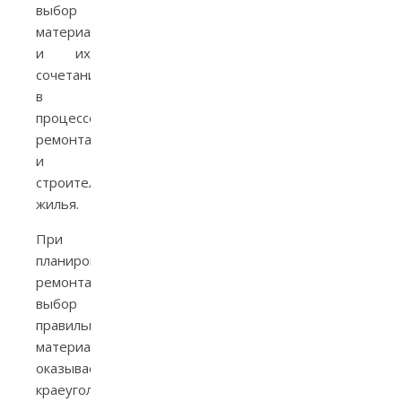
выбор
материалов
и их
сочетание
в
процессе
ремонта
и
строительства
жилья.
При
планировании
ремонта,
выбор
правильных
материалов
оказывается
краеугольным