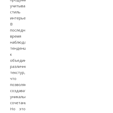
учитывая
стиль
интерьера.
В
последнее
время
наблюдается
тенденция
к
объединению
различных
текстур,
что
позволяет
создавать
уникальные
сочетания.
Но это