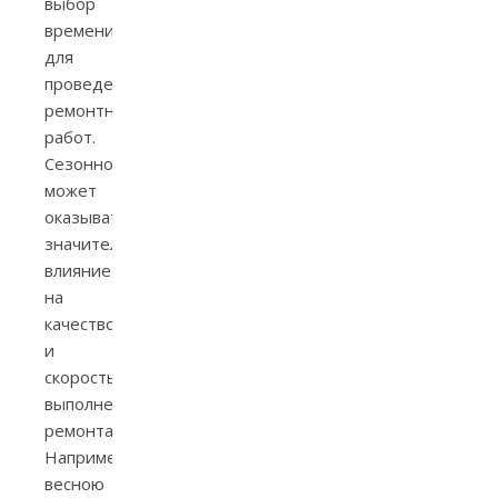
выбор
времени
для
проведения
ремонтных
работ.
Сезонность
может
оказывать
значительное
влияние
на
качество
и
скорость
выполнения
ремонта.
Например,
весною