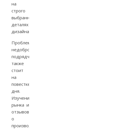
на
строго
выбранных
деталях
дизайна.
Проблема
недобросовестных
подрядчиков
также
стоит
на
повестке
дня.
Изучение
рынка и
отзывов
о
производителях