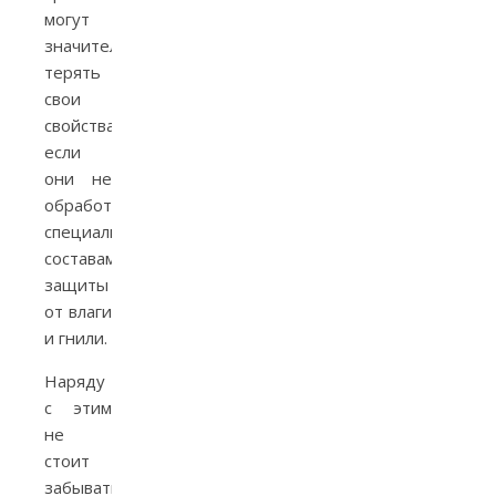
могут
значительно
терять
свои
свойства,
если
они не
обработаны
специальными
составами
защиты
от влаги
и гнили.
Наряду
с этим
не
стоит
забывать