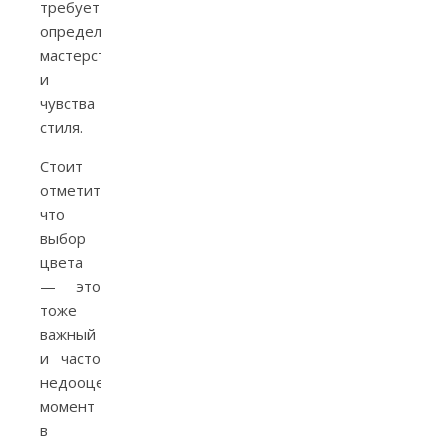
требует
определенного
мастерства
и
чувства
стиля.
Стоит
отметить,
что
выбор
цвета
— это
тоже
важный
и часто
недооцененный
момент
в