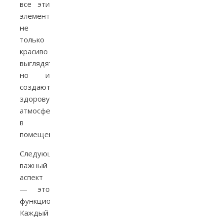
все эти
элементы
не
только
красиво
выглядят,
но и
создают
здоровую
атмосферу
в
помещении.
Следующий
важный
аспект
— это
функциональность.
Каждый