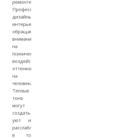
ремонте.
Профессиональные
дизайны
интерьеров
обращают
внимание
на
психическое
воздействие
оттенков
на
человека.
Теплые
тона
могут
создать
уют и
расслабление,
в то