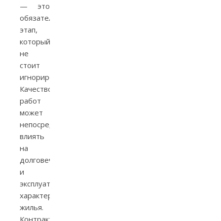
— это
обязательный
этап,
который
не
стоит
игнорировать.
Качество
работ
может
непосредственно
влиять
на
долговечность
и
эксплуатационные
характеристики
жилья.
Контракт