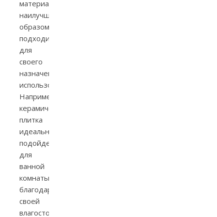
материал
наилучшим
образом
подходит
для
своего
назначенного
использования.
Например,
керамическая
плитка
идеально
подойдет
для
ванной
комнаты
благодаря
своей
влагостойкости,