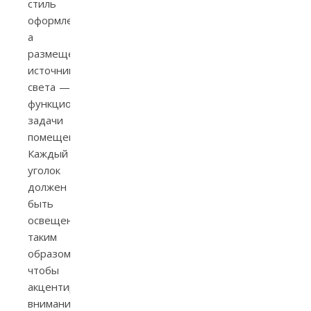
стиль
оформления,
а
размещение
источников
света —
функциональные
задачи
помещения.
Каждый
уголок
должен
быть
освещен
таким
образом,
чтобы
акцентировать
внимание