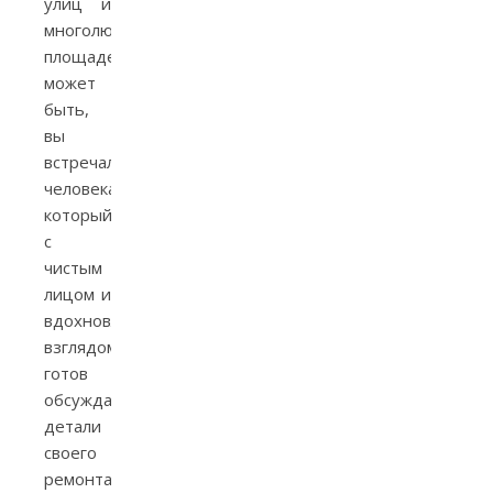
улиц и
многолюдных
площадей,
может
быть,
вы
встречали
человека,
который
с
чистым
лицом и
вдохновленным
взглядом
готов
обсуждать
детали
своего
ремонта.