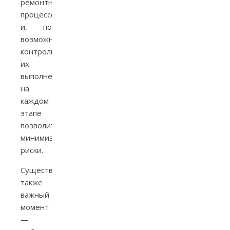
ремонтных
процессов
и, по
возможности,
контроль
их
выполнения
на
каждом
этапе
позволит
минимизировать
риски.
Существует
также
важный
момент
—