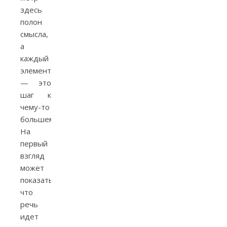
здесь
полон
смысла,
а
каждый
элемент
— это
шаг к
чему-то
большему.
На
первый
взгляд
может
показаться,
что
речь
идет