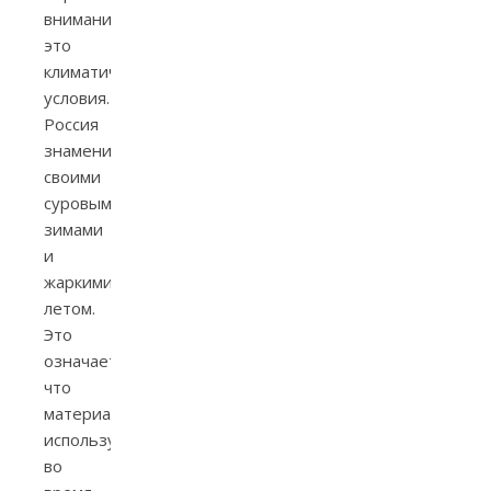
внимание,
это
климатические
условия.
Россия
знаменита
своими
суровыми
зимами
и
жаркими
летом.
Это
означает,
что
материалы,
используемые
во