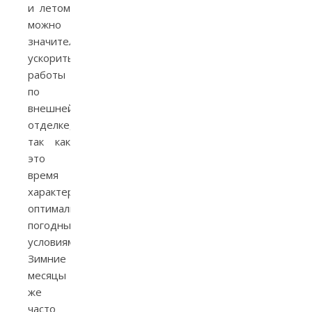
и летом
можно
значительно
ускорить
работы
по
внешней
отделке,
так как
это
время
характеризуется
оптимальными
погодными
условиями.
Зимние
месяцы
же
часто