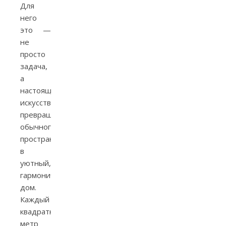
Для
него
это —
не
просто
задача,
а
настоящее
искусство:
превращение
обычного
пространства
в
уютный,
гармоничный
дом.
Каждый
квадратный
метр