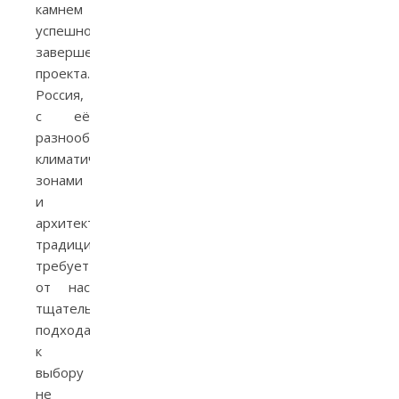
камнем
успешного
завершения
проекта.
Россия,
с её
разнообразными
климатическими
зонами
и
архитектурными
традициями,
требует
от нас
тщательного
подхода
к
выбору
не