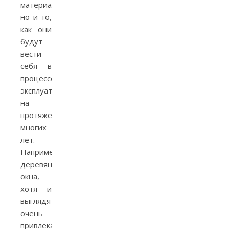
материала,
но и то,
как они
будут
вести
себя в
процессе
эксплуатации
на
протяжении
многих
лет.
Например,
деревянные
окна,
хотя и
выглядят
очень
привлекательно,