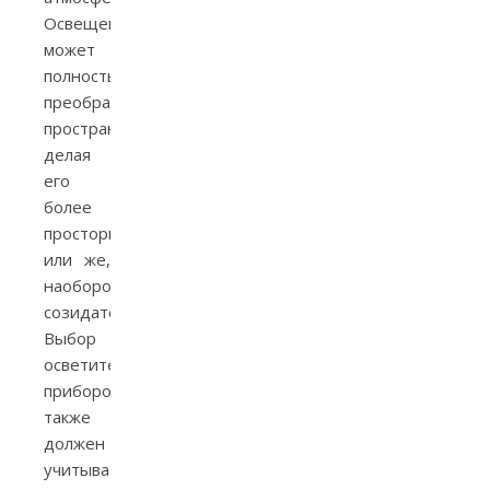
Освещение
может
полностью
преобразить
пространство,
делая
его
более
просторным
или же,
наоборот,
созидательным.
Выбор
осветительных
приборов
также
должен
учитывать