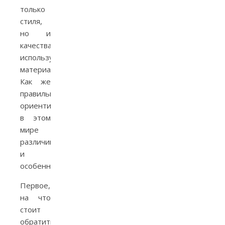
только
стиля,
но и
качества
используемых
материалов.
Как же
правильно
ориентироваться
в этом
мире
различий
и
особенностей?
Первое,
на что
стоит
обратить