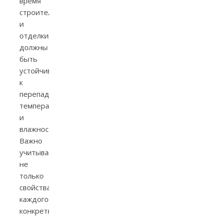
время
строительства
и
отделки,
должны
быть
устойчивыми
к
перепадам
температуры
и
влажности.
Важно
учитывать
не
только
свойства
каждого
конкретного