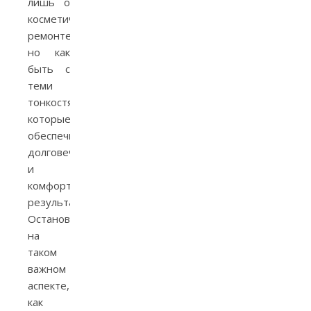
лишь о
косметическом
ремонте,
но как
быть с
теми
тонкостями,
которые
обеспечивают
долговечность
и
комфорт
результата?
Остановимся
на
таком
важном
аспекте,
как