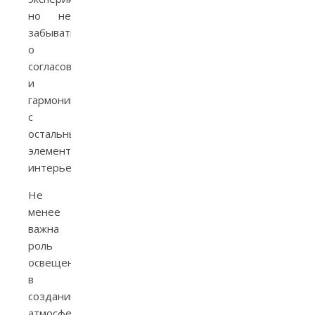
но не
забывать
о
согласованности
и
гармонии
с
остальными
элементами
интерьера.
Не
менее
важна
роль
освещения
в
создании
атмосферы.