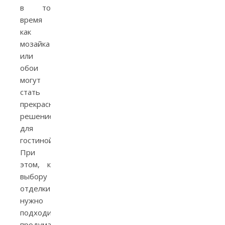
в то
время
как
мозайка
или
обои
могут
стать
прекрасным
решением
для
гостиной.
При
этом, к
выбору
отделки
нужно
подходить
продуманно,