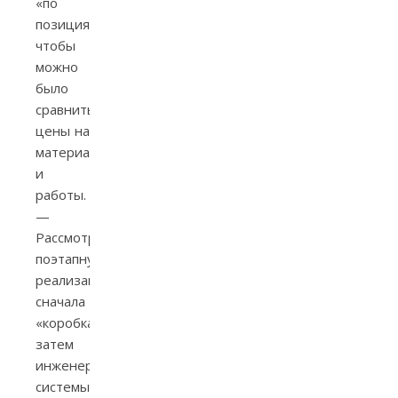
«по
позициям»,
чтобы
можно
было
сравнить
цены на
материалы
и
работы.
—
Рассмотрите
поэтапную
реализацию:
сначала
«коробка»,
затем
инженерные
системы