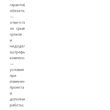
гарантийные
обязательства;
—
ответственность
за срыв
сроков
и
недоделки
(штрафы,
компенсации);
—
условия
при
изменении
проекта
и
дополнительные
работы;