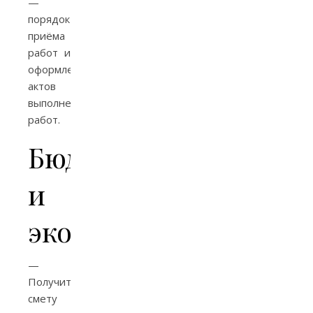
—
порядок
приёма
работ и
оформления
актов
выполненных
работ.
Бюджетирование
и
экономия
—
Получите
смету