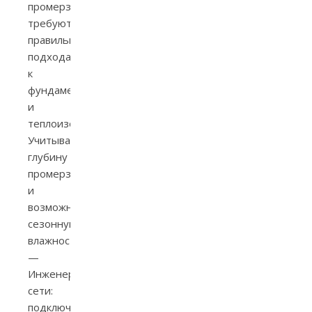
промерзания
требуют
правильного
подхода
к
фундаменту
и
теплоизоляции.
Учитывайте
глубину
промерзания
и
возможную
сезонную
влажность.
—
Инженерные
сети:
подключение