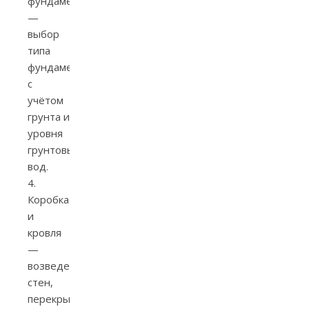
фундамент
—
выбор
типа
фундамента
с
учётом
грунта и
уровня
грунтовых
вод.
4.
Коробка
и
кровля
—
возведение
стен,
перекрытий,