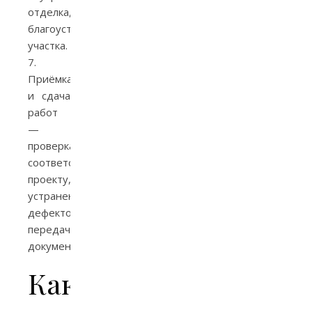
отделка,
благоустройство
участка.
7.
Приёмка
и сдача
работ
—
проверка
соответствия
проекту,
устранение
дефектов,
передачи
документов.
Как