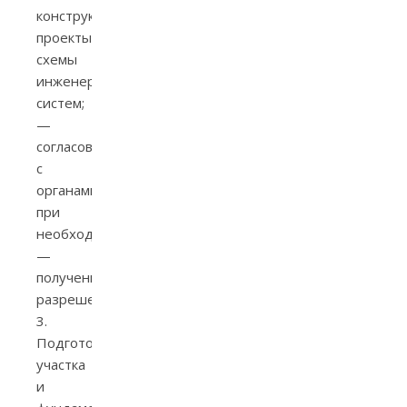
конструктивный
проекты,
схемы
инженерных
систем;
—
согласование
с
органами,
при
необходимости
—
получение
разрешений.
3.
Подготовка
участка
и