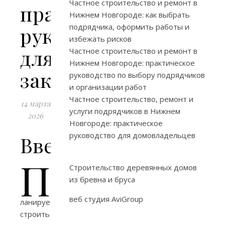
Частное строительство и ремонт в
практическое
Нижнем Новгороде: как выбрать
подрядчика, оформить работы и
руководство
избежать рисков
для
Частное строительство и ремонт в
Нижнем Новгороде: практическое
заказчика
руководство по выбору подрядчиков
и организации работ
Частное строительство, ремонт и
14 марта
услуги подрядчиков в Нижнем
2026
Новгороде: практическое
руководство для домовладельцев
Введение
П
Строительство деревянных домов
из бревна и бруса
веб студия AviGroup
ланируете
строить