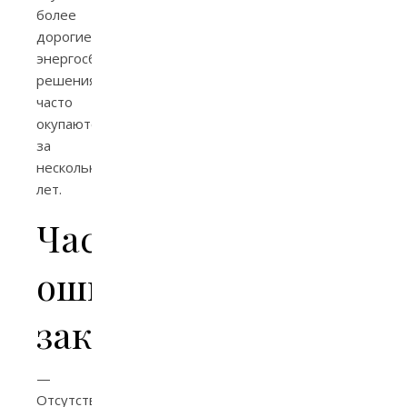
более
дорогие
энергосберегающие
решения
часто
окупаются
за
несколько
лет.
Частые
ошибки
заказчиков
—
Отсутствие