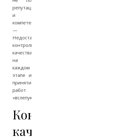
репутации
и
компетенциям.
—
Недостаточный
контроль
качества
на
каждом
этапе и
принятие
работ
«вслепую».
Контроль
качества