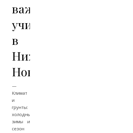
важно
учитывать
в
Нижнем
Новгороде
—
Климат
и
грунты:
холодные
зимы и
сезон