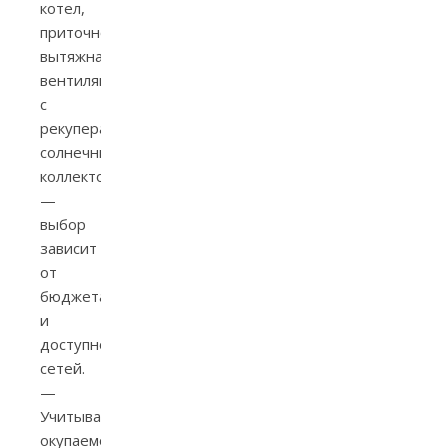
котел,
приточно-
вытяжная
вентиляция
с
рекуперацией,
солнечные
коллектора
—
выбор
зависит
от
бюджета
и
доступности
сетей.
—
Учитывайте
окупаемость: