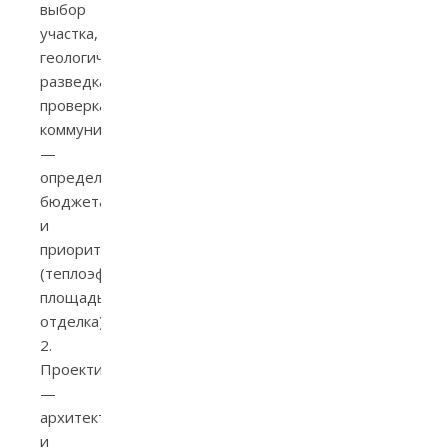
выбор
участка,
геологическая
разведка,
проверка
коммуникаций;
—
определение
бюджета
и
приоритетов
(теплоэффективность,
площадь,
отделка).
2.
Проектирование
—
архитектурный
и