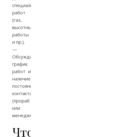
специальных
работ
(газ,
высотные
работы
и пр.).
—
Обсуждайте
график
работ и
наличие
постоянного
контакта
(прораб
или
менеджер).
Что