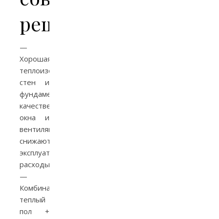
решения
—
Хорошая
теплоизоляция
стен и
фундамента,
качественные
окна и
вентиляция
снижают
эксплуатационные
расходы.
—
Комбинации:
теплый
пол +