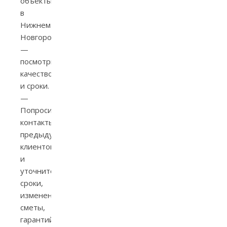
объекты
в
Нижнем
Новгороде
—
посмотрите
качество
и сроки.
—
Попросите
контакты
предыдущих
клиентов
и
уточните
сроки,
изменения
сметы,
гарантийные