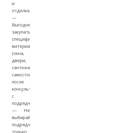
и
отделка.
—
Выгоднее
закупать
специфические
материалы
(окна,
двери,
сантехнику)
самостоятельно
после
консультации
с
подрядчиком.
— Не
выбирайте
подрядчика
только