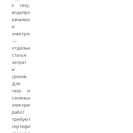
к газу,
водопроводу,
канализации
и
электроснабжению
—
отдельная
статья
затрат
и
сроков.
Для
газа и
сложных
электрических
работ
требуются
сертифицированные