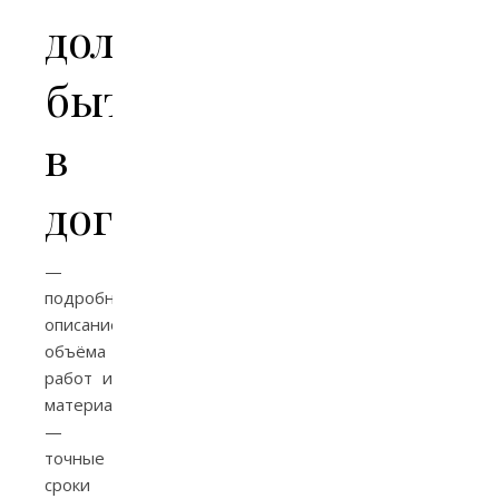
должно
быть
в
договоре
—
подробное
описание
объёма
работ и
материалов;
—
точные
сроки