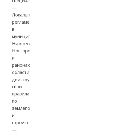
специалисты.
—
Локальные
регламенты:
в
муниципалитете
Нижнего
Новгорода
и
районах
области
действуют
свои
правила
по
землепользованию
и
строительству
—