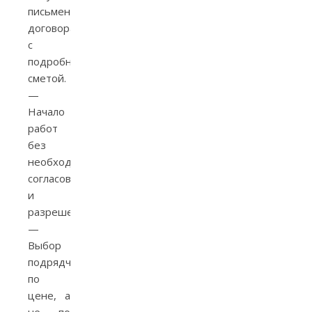
письменного
договора
с
подробной
сметой.
—
Начало
работ
без
необходимых
согласований
и
разрешений.
—
Выбор
подрядчика
по
цене, а
не по