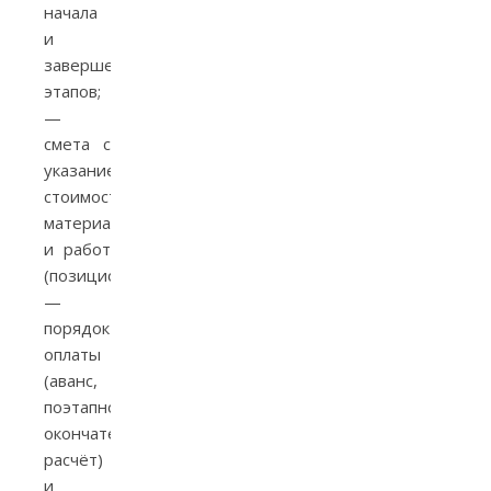
начала
и
завершения
этапов;
—
смета с
указанием
стоимости
материалов
и работ
(позиционно);
—
порядок
оплаты
(аванс,
поэтапно,
окончательный
расчёт)
и