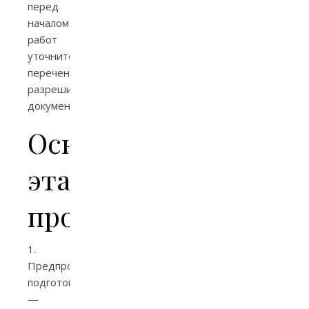
перед
началом
работ
уточните
перечень
разрешительных
документов.
Основные
этапы
проекта
1.
Предпроектная
подготовка
—