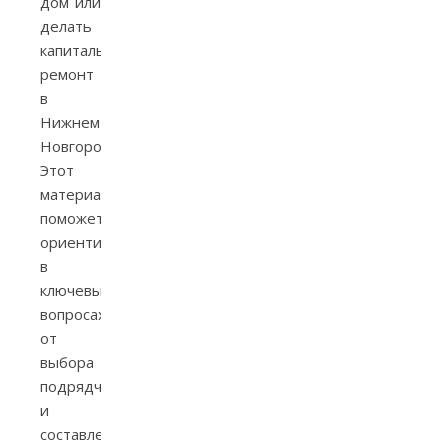
дом или
делать
капитальный
ремонт
в
Нижнем
Новгороде?
Этот
материал
поможет
ориентироваться
в
ключевых
вопросах:
от
выбора
подрядчика
и
составления