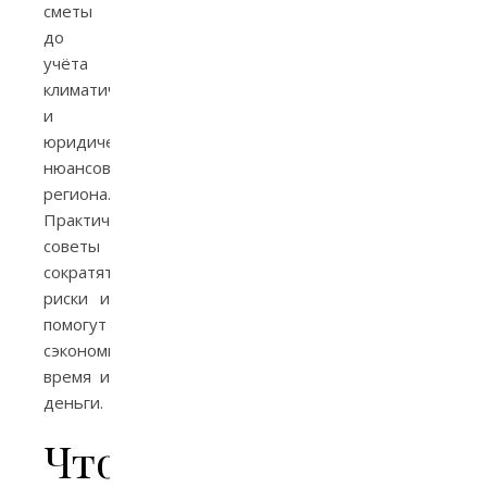
сметы
до
учёта
климатических
и
юридических
нюансов
региона.
Практичные
советы
сократят
риски и
помогут
сэкономить
время и
деньги.
Что